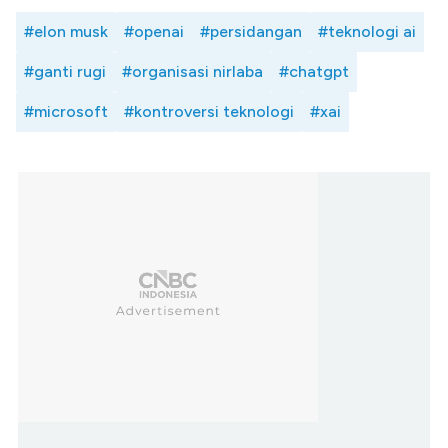
#elon musk
#openai
#persidangan
#teknologi ai
#ganti rugi
#organisasi nirlaba
#chatgpt
#microsoft
#kontroversi teknologi
#xai