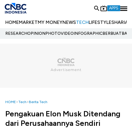
APPS
HOME
MARKET
MY MONEY
NEWS
TECH
LIFESTYLE
SHARIA
E
RESEARCH
OPINION
PHOTO
VIDEO
INFOGRAPHIC
BERBUATBAIK.
HOME
Tech
Berita Tech
Pengakuan Elon Musk Ditendang
dari Perusahaannya Sendiri