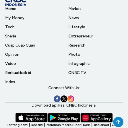
Home
Market
My Money
News
Tech
Lifestyle
Sharia
Entrepreneur
Cuap Cuap Cuan
Research
Opinion
Photo
Video
Infographic
Berbuatbaik.id
CNBC TV
Index
Connect With Us:
Download aplikasi CNBC Indonesia:
Tentang Kami
|
Redaksi
|
Pedoman Media Siber
|
Karir
|
Disclaimer
|
CNBC