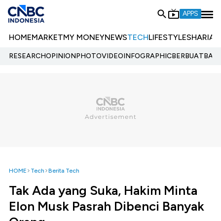
APPS
HOME
MARKET
MY MONEY
NEWS
TECH
LIFESTYLE
SHARIA
E
RESEARCH
OPINION
PHOTO
VIDEO
INFOGRAPHIC
BERBUATBAIK.
HOME
Tech
Berita Tech
Tak Ada yang Suka, Hakim Minta
Elon Musk Pasrah Dibenci Banyak