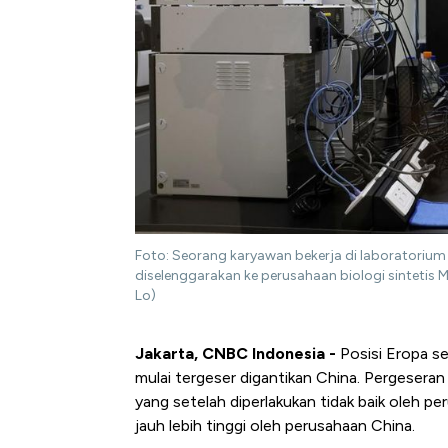
Foto: Seorang karyawan bekerja di laboratorium 
diselenggarakan ke perusahaan biologi sintetis M
Lo)
Jakarta, CNBC Indonesia -
Posisi Eropa s
mulai tergeser digantikan China. Pergeseran 
yang setelah diperlakukan tidak baik oleh pe
jauh lebih tinggi oleh perusahaan China.