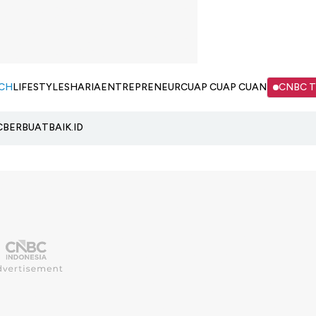
CH
LIFESTYLE
SHARIA
ENTREPRENEUR
CUAP CUAP CUAN
CNBC 
C
BERBUATBAIK.ID