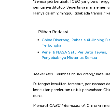
"Semua jadi berubah, [CEO yang baru] enggak
semuanya ditutup. Sepertinya manajemen ya
Hanya dalam 2 minggu, tidak ada transisi," 
Pilihan Redaksi
China Diserang, Rahasia Xi Jinping Bi
Terbongkar
Peneliti NASA Satu Per Satu Tewas,
Penyebabnya Misterius Semua
Harga Emas Mengamuk 4% d
Jam, ke Level Tertinggi 50 Ha
seeker
visa.
Terimbas ribuan orang," kata Br
Di tengah kesulitan tersebut, perusahaan d
konsultan perekrutan untuk perusahaan China
dunia.
Menurut
CNBC Internasional,
China kini me