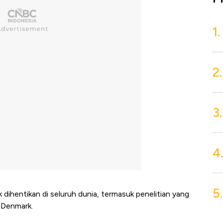
1.
2.
3.
4.
5.
dihentikan di seluruh dunia, termasuk penelitian yang
 Denmark.