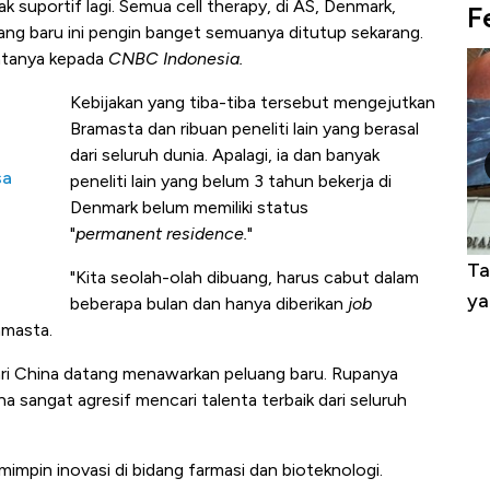
 suportif lagi. Semua cell therapy, di AS, Denmark,
F
ng baru ini pengin banget semuanya ditutup sekarang.
katanya kepada
CNBC Indonesia.
Kebijakan yang tiba-tiba tersebut mengejutkan
Bramasta dan ribuan peneliti lain yang berasal
dari seluruh dunia. Apalagi, ia dan banyak
sa
peneliti lain yang belum 3 tahun bekerja di
Denmark belum memiliki status
"
permanent
residence.
"
alam 24
Warga AS Muak ke Demokrat-Republik,
Ta
"Kita seolah-olah dibuang, harus cabut dalam
ri!
Calon Independen Panen Dukungan
ya
beberapa bulan dan hanya diberikan
job
amasta.
ari China datang menawarkan peluang baru. Rupanya
 sangat agresif mencari talenta terbaik dari seluruh
mimpin inovasi di bidang farmasi dan bioteknologi.