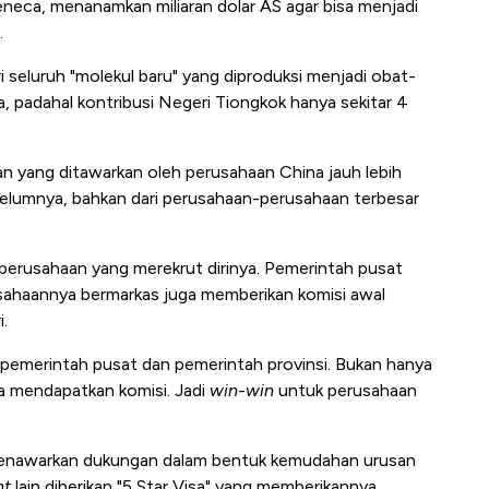
eneca, menanamkan miliaran dolar AS agar bisa menjadi
.
 seluruh "molekul baru" yang diproduksi menjadi obat-
, padahal kontribusi Negeri Tiongkok hanya sekitar 4
 yang ditawarkan oleh perusahaan China jauh lebih
ebelumnya, bahkan dari perusahaan-perusahaan terbesar
 perusahaan yang merekrut dirinya. Pemerintah pusat
sahaannya bermarkas juga memberikan komisi awal
i.
i pemerintah pusat dan pemerintah provinsi. Bukan hanya
a mendapatkan komisi. Jadi
win-win
untuk perusahaan
a menawarkan dukungan dalam bentuk kemudahan urusan
nt
lain diberikan "5 Star Visa" yang memberikannya