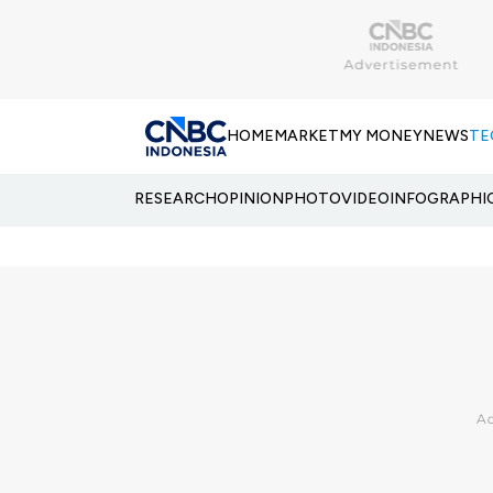
HOME
MARKET
MY MONEY
NEWS
TE
RESEARCH
OPINION
PHOTO
VIDEO
INFOGRAPHI