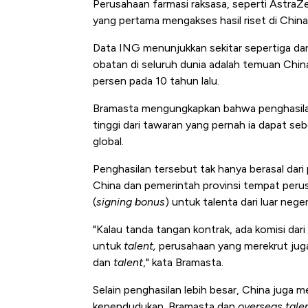
Perusahaan farmasi raksasa, seperti AstraZ
yang pertama mengakses hasil riset di China
Data ING menunjukkan sekitar sepertiga dari
obatan di seluruh dunia adalah temuan China
persen pada 10 tahun lalu.
Bramasta mengungkapkan bahwa penghasilan
tinggi dari tawaran yang pernah ia dapat s
global.
Penghasilan tersebut tak hanya berasal dari
China dan pemerintah provinsi tempat peru
(
signing bonus
) untuk talenta dari luar neger
"Kalau tanda tangan kontrak, ada komisi dar
untuk
talent,
perusahaan yang merekrut jug
dan
talent
," kata Bramasta.
Selain penghasilan lebih besar, China jug
kependudukan. Bramasta dan
overseas tale