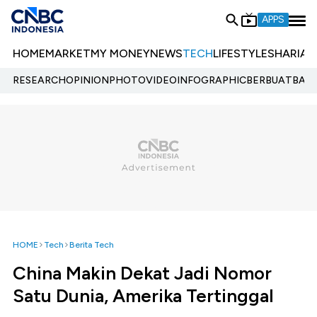
APPS
HOME
MARKET
MY MONEY
NEWS
TECH
LIFESTYLE
SHARIA
E
RESEARCH
OPINION
PHOTO
VIDEO
INFOGRAPHIC
BERBUATBAIK.
HOME
Tech
Berita Tech
China Makin Dekat Jadi Nomor
Satu Dunia, Amerika Tertinggal