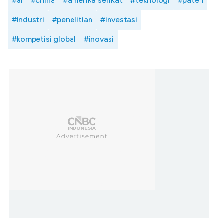
#ai
#china
#amerika serikat
#teknologi
#paten
#industri
#penelitian
#investasi
#kompetisi global
#inovasi