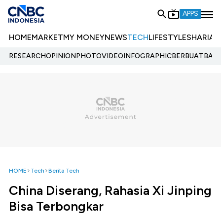
APPS
HOME
MARKET
MY MONEY
NEWS
TECH
LIFESTYLE
SHARIA
E
RESEARCH
OPINION
PHOTO
VIDEO
INFOGRAPHIC
BERBUATBAIK.
HOME
Tech
Berita Tech
China Diserang, Rahasia Xi Jinping
Bisa Terbongkar