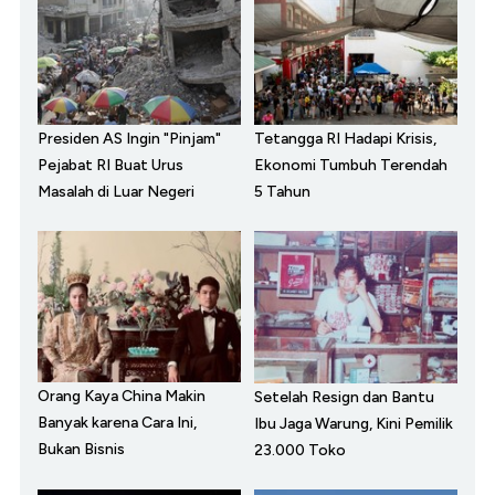
Presiden AS Ingin "Pinjam"
Tetangga RI Hadapi Krisis,
Pejabat RI Buat Urus
Ekonomi Tumbuh Terendah
Masalah di Luar Negeri
5 Tahun
Orang Kaya China Makin
Setelah Resign dan Bantu
Banyak karena Cara Ini,
Ibu Jaga Warung, Kini Pemilik
Bukan Bisnis
23.000 Toko