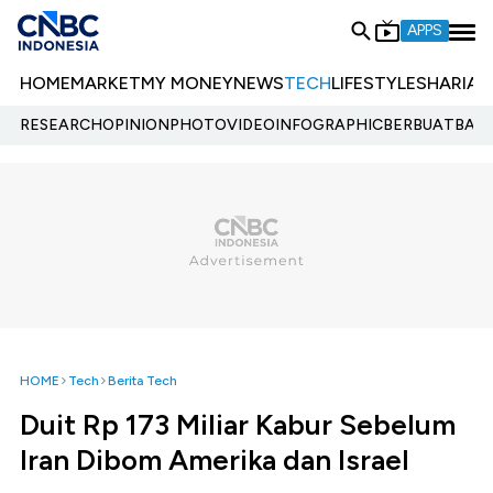
APPS
HOME
MARKET
MY MONEY
NEWS
TECH
LIFESTYLE
SHARIA
E
RESEARCH
OPINION
PHOTO
VIDEO
INFOGRAPHIC
BERBUATBAIK.
HOME
Tech
Berita Tech
Duit Rp 173 Miliar Kabur Sebelum
Iran Dibom Amerika dan Israel