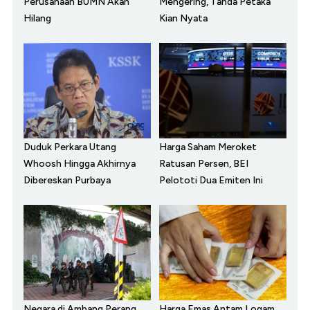
Perusahaan BUMN Akan
Mengering, Tanda Petaka
Hilang
Kian Nyata
Duduk Perkara Utang
Harga Saham Meroket
Whoosh Hingga Akhirnya
Ratusan Persen, BEI
Dibereskan Purbaya
Pelototi Dua Emiten Ini
Negara di Ambang Perang,
Harga Emas Antam Logam