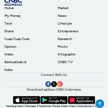
Home
Market
My Money
News
Tech
Lifestyle
Sharia
Entrepreneur
Cuap Cuap Cuan
Research
Opinion
Photo
Video
Infographic
Berbuatbaik.id
CNBC TV
Index
Connect With Us:
Download aplikasi CNBC Indonesia:
Tentang Kami
|
Redaksi
|
Pedoman Media Siber
|
Karir
|
Disclaimer
|
CNBC