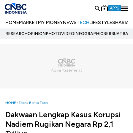
APPS
HOME
MARKET
MY MONEY
NEWS
TECH
LIFESTYLE
SHARIA
E
RESEARCH
OPINION
PHOTO
VIDEO
INFOGRAPHIC
BERBUATBAIK.
HOME
Tech
Berita Tech
Dakwaan Lengkap Kasus Korupsi
Nadiem Rugikan Negara Rp 2,1