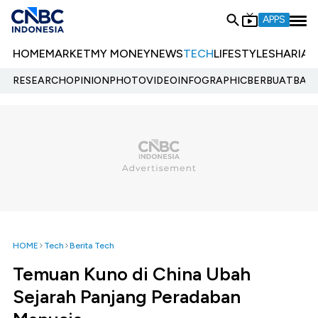
APPS
HOME
MARKET
MY MONEY
NEWS
TECH
LIFESTYLE
SHARIA
E
RESEARCH
OPINION
PHOTO
VIDEO
INFOGRAPHIC
BERBUATBAIK.
HOME
Tech
Berita Tech
Temuan Kuno di China Ubah
Sejarah Panjang Peradaban