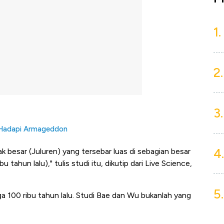
1.
2.
3.
p Hadapi Armageddon
4.
ak besar (Juluren) yang tersebar luas di sebagian besar
u tahun lalu)," tulis studi itu, dikutip dari Live Science,
5.
ga 100 ribu tahun lalu. Studi Bae dan Wu bukanlah yang