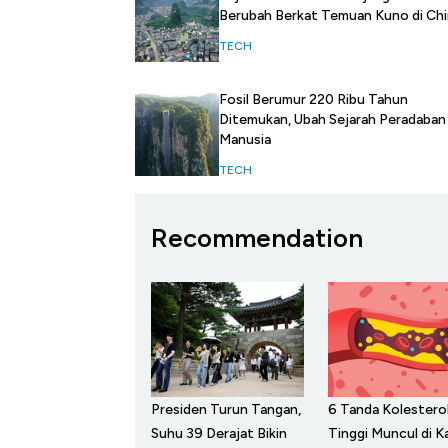
Berubah Berkat Temuan Kuno di Ch
TECH
Fosil Berumur 220 Ribu Tahun
Ditemukan, Ubah Sejarah Peradaban
Manusia
TECH
Recommendation
Presiden Turun Tangan,
6 Tanda Kolestero
Suhu 39 Derajat Bikin
Tinggi Muncul di Ka