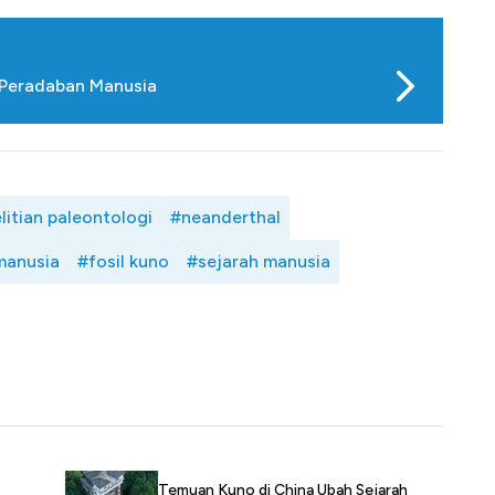
 Peradaban Manusia
litian paleontologi
#neanderthal
manusia
#fosil kuno
#sejarah manusia
Temuan Kuno di China Ubah Sejarah