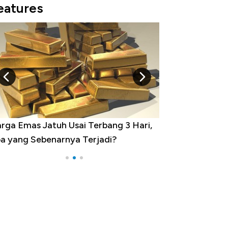
eatures
rga Emas Jatuh Usai Terbang 3 Hari,
Dominasi China 
a yang Sebenarnya Terjadi?
Impor 100 Nega