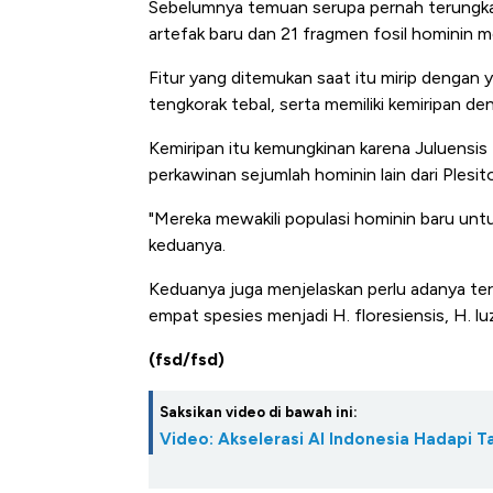
Sebelumnya temuan serupa pernah terungkap 
artefak baru dan 21 fragmen fosil hominin me
Fitur yang ditemukan saat itu mirip dengan y
tengkorak tebal, serta memiliki kemiripan d
Kemiripan itu kemungkinan karena Juluensis ti
perkawinan sejumlah hominin lain dari Ples
"Mereka mewakili populasi hominin baru untuk 
keduanya.
Keduanya juga menjelaskan perlu adanya te
empat spesies menjadi H. floresiensis, H. luz
(fsd/fsd)
Saksikan video di bawah ini:
Video: Akselerasi AI Indonesia Hadapi T