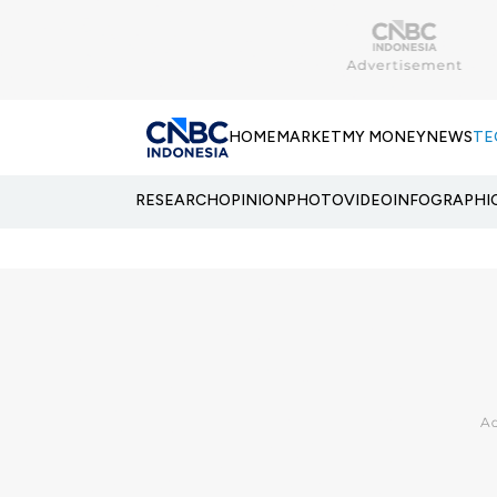
HOME
MARKET
MY MONEY
NEWS
TE
RESEARCH
OPINION
PHOTO
VIDEO
INFOGRAPHI