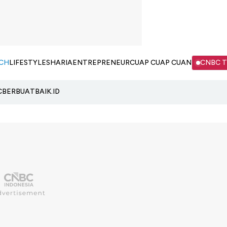
CH
LIFESTYLE
SHARIA
ENTREPRENEUR
CUAP CUAP CUAN
CNBC 
C
BERBUATBAIK.ID