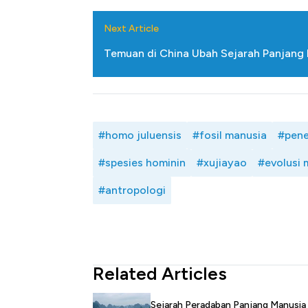
Next Article
Temuan di China Ubah Sejarah Panjang
#homo juluensis
#fosil manusia
#pene
#spesies hominin
#xujiayao
#evolusi 
#antropologi
Related Articles
Sejarah Peradaban Panjang Manusia