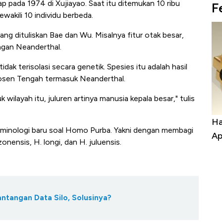
pada 1974 di Xujiayao. Saat itu ditemukan 10 ribu
F
wakili 10 individu berbeda.
ang dituliskan Bae dan Wu. Misalnya fitur otak besar,
engan Neanderthal.
dak terisolasi secara genetik. Spesies itu adalah hasil
itosen Tengah termasuk Neanderthal.
wilayah itu, juluren artinya manusia kepala besar," tulis
Harga Batu Bara Bangkit, Ada Kabar
Ha
rminologi baru soal Homo Purba. Yakni dengan membagi
Baik Buat Pengusaha RI
Ap
onensis, H. longi, dan H. juluensis.
antangan Data Silo, Solusinya?