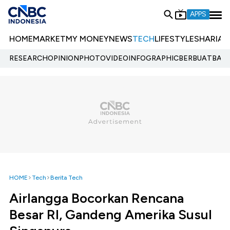
APPS
HOME
MARKET
MY MONEY
NEWS
TECH
LIFESTYLE
SHARIA
E
RESEARCH
OPINION
PHOTO
VIDEO
INFOGRAPHIC
BERBUATBAIK.
HOME
Tech
Berita Tech
Airlangga Bocorkan Rencana
Besar RI, Gandeng Amerika Susul