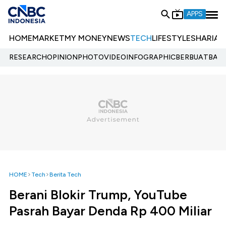
APPS
HOME
MARKET
MY MONEY
NEWS
TECH
LIFESTYLE
SHARIA
E
RESEARCH
OPINION
PHOTO
VIDEO
INFOGRAPHIC
BERBUATBAIK.
HOME
Tech
Berita Tech
Berani Blokir Trump, YouTube
Pasrah Bayar Denda Rp 400 Miliar