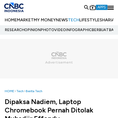
APPS
HOME
MARKET
MY MONEY
NEWS
TECH
LIFESTYLE
SHARIA
E
RESEARCH
OPINION
PHOTO
VIDEO
INFOGRAPHIC
BERBUATBAIK.
HOME
Tech
Berita Tech
Dipaksa Nadiem, Laptop
Chromebook Pernah Ditolak