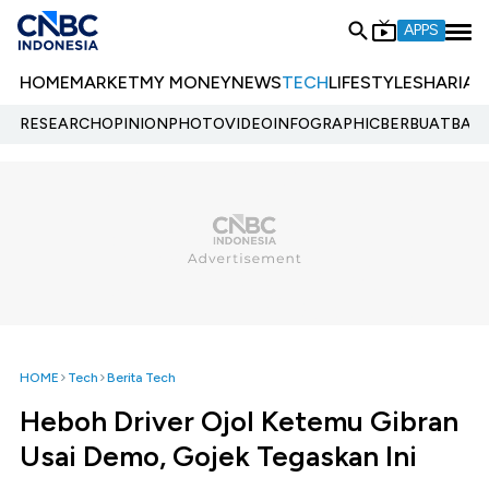
APPS
HOME
MARKET
MY MONEY
NEWS
TECH
LIFESTYLE
SHARIA
E
RESEARCH
OPINION
PHOTO
VIDEO
INFOGRAPHIC
BERBUATBAIK.
HOME
Tech
Berita Tech
Heboh Driver Ojol Ketemu Gibran
Usai Demo, Gojek Tegaskan Ini