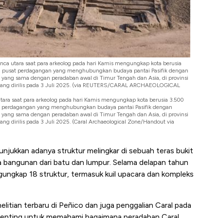
anca utara saat para arkeolog pada hari Kamis mengungkap kota berusia
ai pusat perdagangan yang menghubungkan budaya pantai Pasifik dengan
yang sama dengan peradaban awal di Timur Tengah dan Asia, di provinsi
l yang dirilis pada 3 Juli 2025. (via REUTERS/CARAL ARCHAEOLOGICAL
tara saat para arkeolog pada hari Kamis mengungkap kota berusia 3.500
at perdagangan yang menghubungkan budaya pantai Pasifik dengan
yang sama dengan peradaban awal di Timur Tengah dan Asia, di provinsi
ang dirilis pada 3 Juli 2025. (Caral Archaeological Zone/Handout via
unjukkan adanya struktur melingkar di sebuah teras bukit
sisa bangunan dari batu dan lumpur. Selama delapan tahun
mengungkap 18 struktur, termasuk kuil upacara dan kompleks
itian terbaru di Peñico dan juga penggalian Caral pada
penting untuk memahami bagaimana peradaban Caral