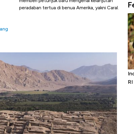
memberi petunjuk baru mengenai kelanjutan
F
peradaban tertua di benua Amerika, yakni Caral.
yang
niture &
Industri Susu Jadi Bintang Baru Ekonomi
5 
it
RI
Ad