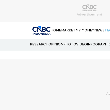
HOME
MARKET
MY MONEY
NEWS
TE
RESEARCH
OPINION
PHOTO
VIDEO
INFOGRAPHI