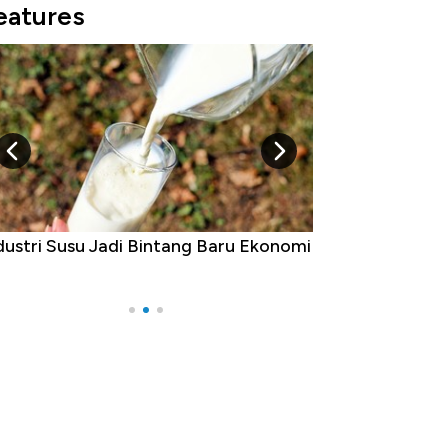
eatures
Raja Ekonomi Indonesia: Maaf, Gak
a Jawa!