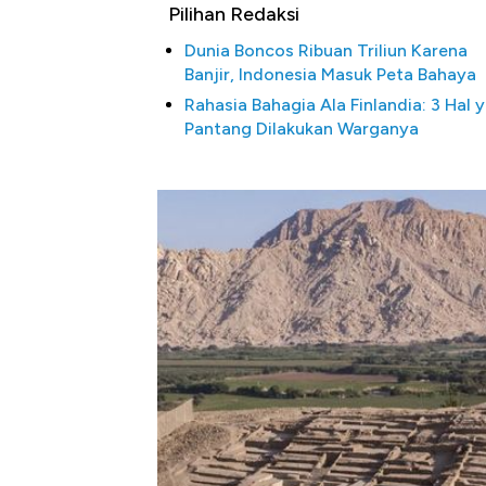
Pilihan Redaksi
Dunia Boncos Ribuan Triliun Karena
Banjir, Indonesia Masuk Peta Bahaya
Rahasia Bahagia Ala Finlandia: 3 Hal 
Pantang Dilakukan Warganya
Bangkit dari Kubur! Bisnis Fur
Alas Kaki Tumbuh Double Dig