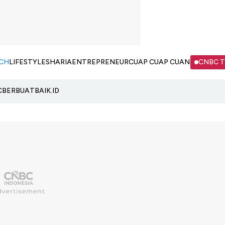
CH
LIFESTYLE
SHARIA
ENTREPRENEUR
CUAP CUAP CUAN
CNBC 
C
BERBUATBAIK.ID