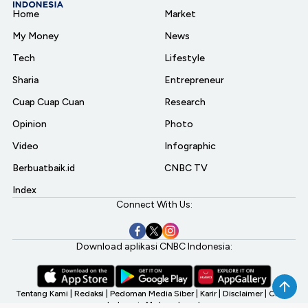
Home
Market
My Money
News
Tech
Lifestyle
Sharia
Entrepreneur
Cuap Cuap Cuan
Research
Opinion
Photo
Video
Infographic
Berbuatbaik.id
CNBC TV
Index
Connect With Us:
Download aplikasi CNBC Indonesia:
Tentang Kami
|
Redaksi
|
Pedoman Media Siber
|
Karir
|
Disclaimer
|
CNBC
Indonesia My Investment