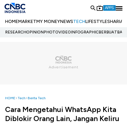
APPS
HOME
MARKET
MY MONEY
NEWS
TECH
LIFESTYLE
SHARIA
E
RESEARCH
OPINION
PHOTO
VIDEO
INFOGRAPHIC
BERBUATBAIK.
HOME
Tech
Berita Tech
Cara Mengetahui WhatsApp Kita
Diblokir Orang Lain, Jangan Keliru