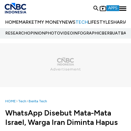
APPS
HOME
MARKET
MY MONEY
NEWS
TECH
LIFESTYLE
SHARIA
E
RESEARCH
OPINION
PHOTO
VIDEO
INFOGRAPHIC
BERBUATBAIK.
HOME
Tech
Berita Tech
WhatsApp Disebut Mata-Mata
Israel, Warga Iran Diminta Hapus