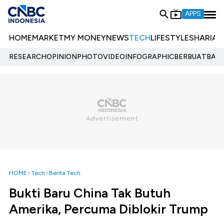
APPS
HOME
MARKET
MY MONEY
NEWS
TECH
LIFESTYLE
SHARIA
E
RESEARCH
OPINION
PHOTO
VIDEO
INFOGRAPHIC
BERBUATBAIK.
HOME
Tech
Berita Tech
Bukti Baru China Tak Butuh
Amerika, Percuma Diblokir Trump