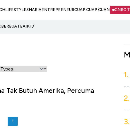
CH
LIFESTYLE
SHARIA
ENTREPRENEUR
CUAP CUAP CUAN
CNBC 
C
BERBUATBAIK.ID
M
1.
na Tak Butuh Amerika, Percuma
2.
3.
1