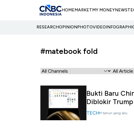
HOME
MARKET
MY MONEY
NEWS
TE
RESEARCH
OPINION
PHOTO
VIDEO
INFOGRAPHI
#matebook fold
Bukti Baru Chi
Diblokir Trump
TECH
1 tahun yang lalu