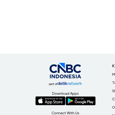
K
M
T
part of
S
Download Apps
C
O
Connect With Us