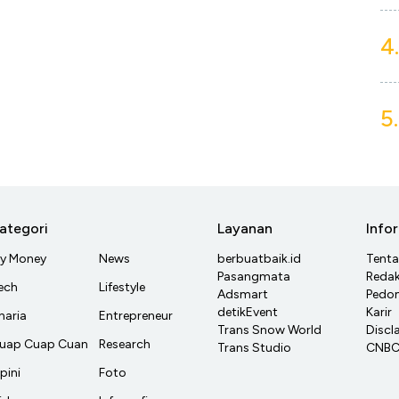
4.
5.
ategori
Layanan
Info
y Money
News
berbuatbaik.id
Tent
Pasangmata
Redak
ech
Lifestyle
Adsmart
Pedom
detikEvent
Karir
haria
Entrepreneur
Trans Snow World
Discl
uap Cuap Cuan
Research
Trans Studio
CNBC 
pini
Foto