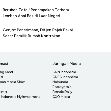
Berubah Total! Penampakan Terbaru
Lembah Anai Bak di Luar Negeri
Genjot Penerimaan, Ditjen Pajak Bakal
Sasar Pemilik Rumah Kontrakan
rmasi
Jaringan Media
ang Kami
CNN Indonesia
si
CNBC Indonesia
an Media Siber
Haibunda
Beautynesia
aimer
Female Daily
Indonesia My Investment
CXO Media