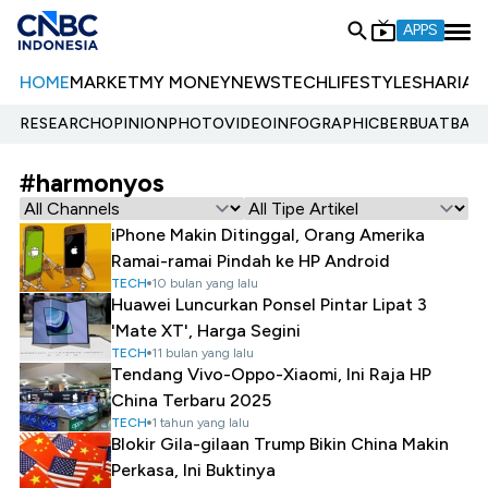
APPS
HOME
MARKET
MY MONEY
NEWS
TECH
LIFESTYLE
SHARIA
E
RESEARCH
OPINION
PHOTO
VIDEO
INFOGRAPHIC
BERBUATBAIK.
#harmonyos
iPhone Makin Ditinggal, Orang Amerika
Ramai-ramai Pindah ke HP Android
TECH
10 bulan yang lalu
Huawei Luncurkan Ponsel Pintar Lipat 3
'Mate XT', Harga Segini
TECH
11 bulan yang lalu
Tendang Vivo-Oppo-Xiaomi, Ini Raja HP
China Terbaru 2025
TECH
1 tahun yang lalu
Blokir Gila-gilaan Trump Bikin China Makin
Perkasa, Ini Buktinya