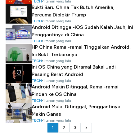
TECH
1 tahun yang lalu
Bukti Baru China Tak Butuh Amerika,
Percuma Diblokir Trump
TECH
1 tahun yang lalu
Android Ditinggal-iOS Sudah Kalah Jauh, Ini
Penggantinya di China
TECH
1 tahun yang lalu
HP China Ramai-ramai Tinggalkan Android,
Ini Bukti Terbarunya
TECH
1 tahun yang lalu
Ini OS China yang Diramal Bakal Jadi
Pesaing Berat Android
TECH
1 tahun yang lalu
Android Makin Ditinggal, Ramai-ramai
Pindah ke OS China
TECH
1 tahun yang lalu
Android Mulai Ditinggal, Penggantinya
Makin Ganas
TECH
1 tahun yang lalu
1
2
3