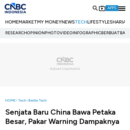
APPS
HOME
MARKET
MY MONEY
NEWS
TECH
LIFESTYLE
SHARIA
E
RESEARCH
OPINION
PHOTO
VIDEO
INFOGRAPHIC
BERBUATBAIK.
HOME
Tech
Berita Tech
Senjata Baru China Bawa Petaka
Besar, Pakar Warning Dampaknya