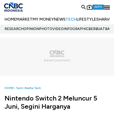
APPS
HOME
MARKET
MY MONEY
NEWS
TECH
LIFESTYLE
SHARIA
E
RESEARCH
OPINION
PHOTO
VIDEO
INFOGRAPHIC
BERBUATBAIK.
HOME
Tech
Berita Tech
Nintendo Switch 2 Meluncur 5
Juni, Segini Harganya