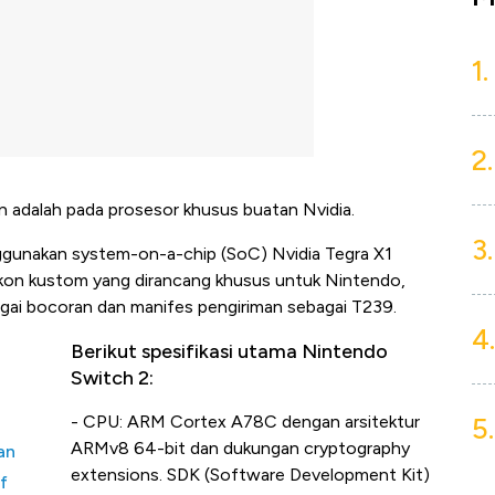
1.
2.
n adalah pada prosesor khusus buatan Nvidia.
3.
gunakan system-on-a-chip (SoC) Nvidia Tegra X1
likon kustom yang dirancang khusus untuk Nintendo,
agai bocoran dan manifes pengiriman sebagai T239.
4.
Berikut spesifikasi utama Nintendo
Switch 2:
5.
- CPU: ARM Cortex A78C dengan arsitektur
ARMv8 64-bit dan dukungan cryptography
an
extensions. SDK (Software Development Kit)
f