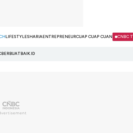
CH
LIFESTYLE
SHARIA
ENTREPRENEUR
CUAP CUAP CUAN
CNBC 
C
BERBUATBAIK.ID