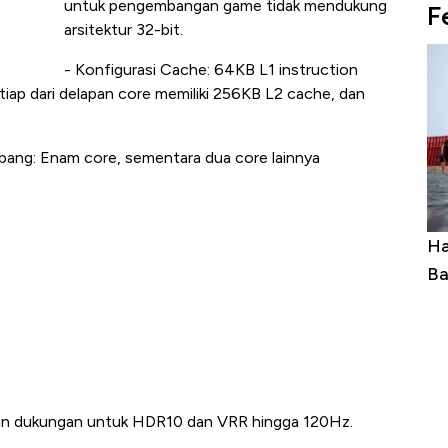
untuk pengembangan game tidak mendukung
F
arsitektur 32-bit.
- Konfigurasi Cache: 64KB L1 instruction
iap dari delapan core memiliki 256KB L2 cache, dan
ang: Enam core, sementara dua core lainnya
Ini Kekuatan Uang Embraer Kuasai
Ha
Langit Dunia, Pembunuh Boeing-Airbus?
Ba
 dan dukungan untuk HDR10 dan VRR hingga 120Hz.