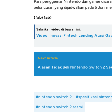
Para penggemar Nintendo dan gamer disara
peluncuran yang dijadwalkan pada 5 Juni me
(fab/fab)
Saksikan video di bawah ini:
Video: Inovasi Fintech Lending Atasi 
Next Article
Alasan Tidak Beli Nintendo Switch 2 S
#nintendo switch 2
#spesifikasi ninten
#nintendo switch 2 resmi