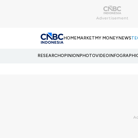
HOME
MARKET
MY MONEY
NEWS
TE
RESEARCH
OPINION
PHOTO
VIDEO
INFOGRAPHI