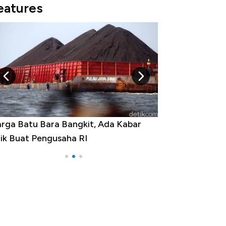
eatures
rga Batu Bara Bangkit, Ada Kabar
Harga Emas Jatu
ik Buat Pengusaha RI
Apa yang Sebena