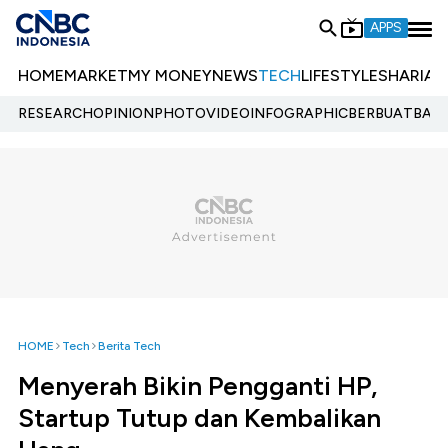
APPS
HOME
MARKET
MY MONEY
NEWS
TECH
LIFESTYLE
SHARIA
E
RESEARCH
OPINION
PHOTO
VIDEO
INFOGRAPHIC
BERBUATBAIK.
HOME
Tech
Berita Tech
Menyerah Bikin Pengganti HP,
Startup Tutup dan Kembalikan