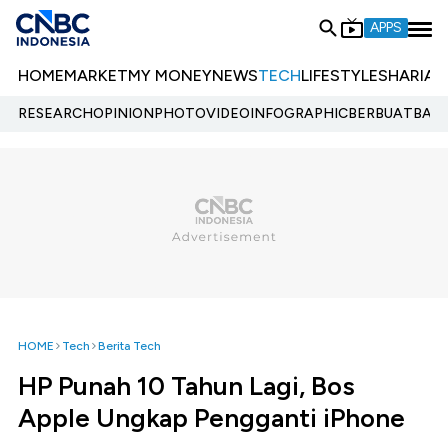
APPS
HOME
MARKET
MY MONEY
NEWS
TECH
LIFESTYLE
SHARIA
E
RESEARCH
OPINION
PHOTO
VIDEO
INFOGRAPHIC
BERBUATBAIK.
HOME
Tech
Berita Tech
HP Punah 10 Tahun Lagi, Bos
Apple Ungkap Pengganti iPhone