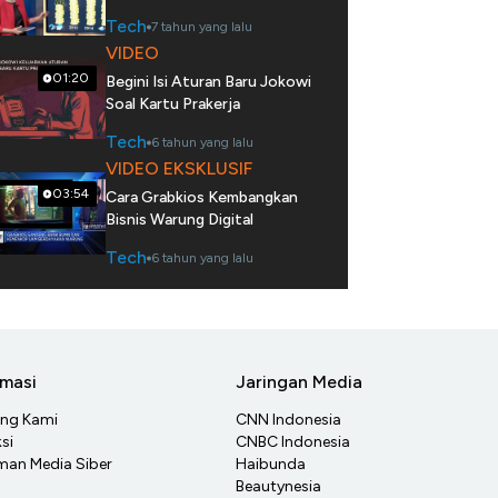
Tech
7 tahun yang lalu
VIDEO
01:20
Begini Isi Aturan Baru Jokowi
Soal Kartu Prakerja
Tech
6 tahun yang lalu
VIDEO EKSKLUSIF
03:54
Cara Grabkios Kembangkan
Bisnis Warung Digital
Tech
6 tahun yang lalu
rmasi
Jaringan Media
ang Kami
CNN Indonesia
si
CNBC Indonesia
an Media Siber
Haibunda
Beautynesia