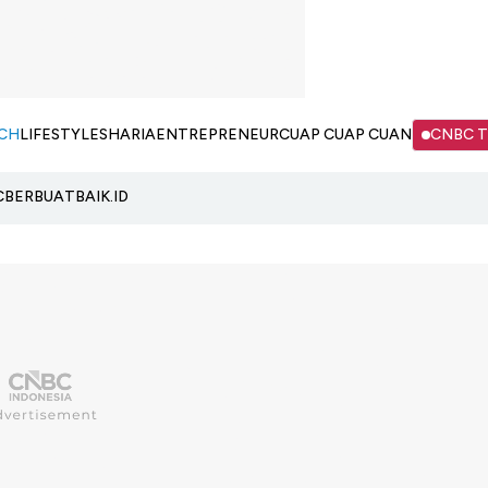
CH
LIFESTYLE
SHARIA
ENTREPRENEUR
CUAP CUAP CUAN
CNBC 
C
BERBUATBAIK.ID