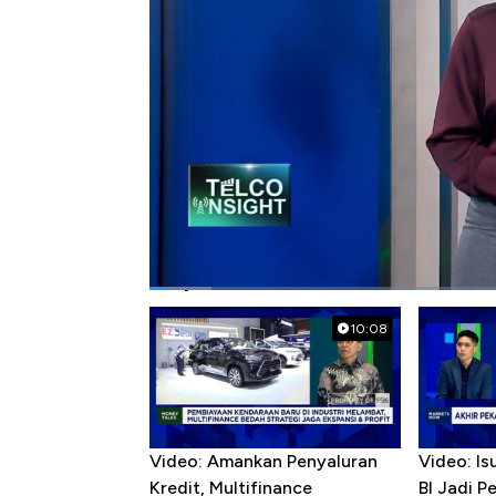
Bagikan:
#jokowi
#umkm
#bakti kominfo
#um
Popular Videos
10:08
Video: Amankan Penyaluran
Video: Is
Kredit, Multifinance
BI Jadi P