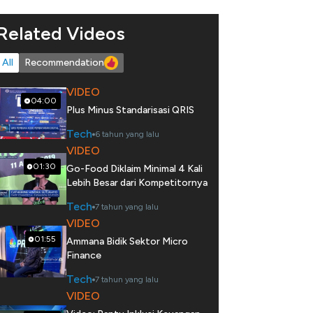
Related Videos
All
Recommendation
VIDEO
04:00
Plus Minus Standarisasi QRIS
Tech
6 tahun yang lalu
VIDEO
01:30
Go-Food Diklaim Minimal 4 Kali
Lebih Besar dari Kompetitornya
Tech
7 tahun yang lalu
VIDEO
01:55
Ammana Bidik Sektor Micro
Finance
Tech
7 tahun yang lalu
VIDEO