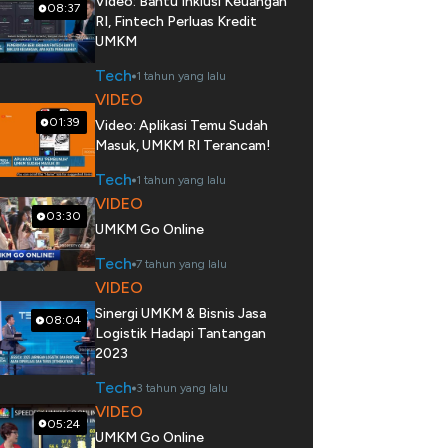
Video: Bantu Inklusi Keuangan
08:37
RI, Fintech Perluas Kredit
UMKM
Tech
1 tahun yang lalu
VIDEO
01:39
Video: Aplikasi Temu Sudah
Masuk, UMKM RI Terancam!
Tech
1 tahun yang lalu
VIDEO
03:30
UMKM Go Online
Tech
7 tahun yang lalu
VIDEO
Sinergi UMKM & Bisnis Jasa
08:04
Logistik Hadapi Tantangan
2023
Tech
3 tahun yang lalu
VIDEO
05:24
UMKM Go Online