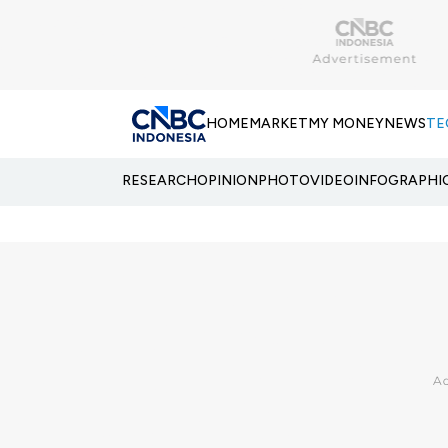
HOME
MARKET
MY MONEY
NEWS
TE
RESEARCH
OPINION
PHOTO
VIDEO
INFOGRAPHI