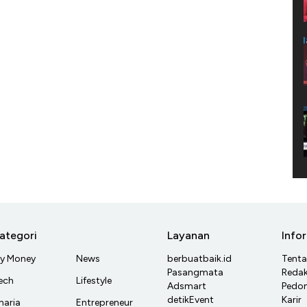
ategori
Layanan
Info
y Money
News
berbuatbaik.id
Tent
Pasangmata
Redak
ech
Lifestyle
Adsmart
Pedom
detikEvent
Karir
haria
Entrepreneur