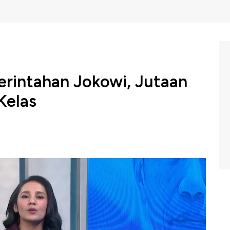
erintahan Jokowi, Jutaan
Kelas
ni masif dirasakan masyarakat dan berbagai sektor,
oses transaksi sebagai contoh dapat mempersingkat jalur
d user.
 Profit CNBC Indonesia (Kamis, 17/10/2024) berikut ini.