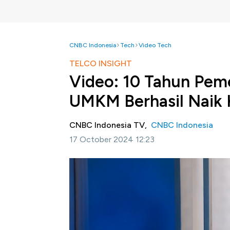
CNBC Indonesia
Tech
Video Tech
TELCO INSIGHT
Video: 10 Tahun Pem
UMKM Berhasil Naik 
CNBC Indonesia TV,
CNBC Indonesia
17 October 2024 12:23
Jakarta, CNBC Indonesia -
Digitalisasi ki
termasuk UMKM yang menilai digitalisasi pr
distribusi pelaku usaha ke konsumen atau en
Simak informasi selengkapnya dalam program