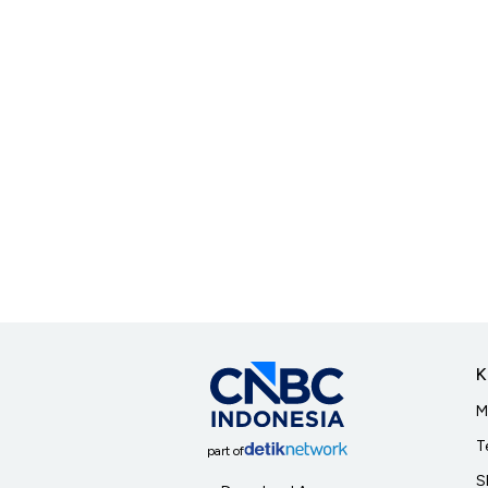
K
M
T
part of
S