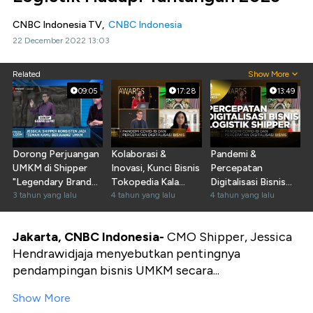
CNBC Indonesia TV,
CNBC Indonesia
22 December 2022 13:03
Related
Show More
09:05
17:28
13:49
Dorong Perjuangan
Kolaborasi &
Pandemi &
UMKM di Shipper
Inovasi, Kunci Bisnis
Percepatan
"Legendary Brand
Tokopedia Kala
Digitalisasi Bisnis
Festival"
3 tahun yang lalu
Pandemi
4 tahun yang lalu
Logistik Shipper
4 tahun yang lalu
Jakarta, CNBC Indonesia-
CMO Shipper, Jessica
Hendrawidjaja menyebutkan pentingnya
pendampingan bisnis UMKM secara...
Show More