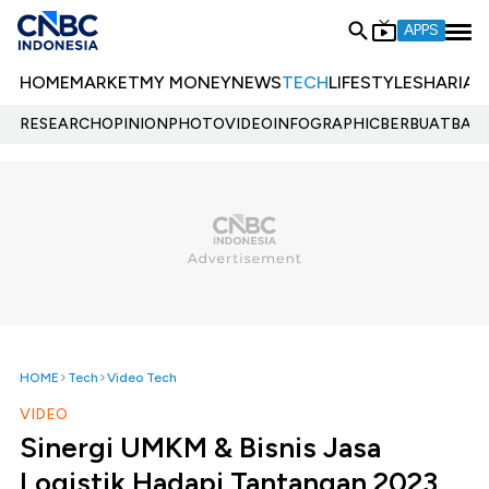
APPS
HOME
MARKET
MY MONEY
NEWS
TECH
LIFESTYLE
SHARIA
E
RESEARCH
OPINION
PHOTO
VIDEO
INFOGRAPHIC
BERBUATBAIK.
HOME
Tech
Video Tech
VIDEO
Sinergi UMKM & Bisnis Jasa
Logistik Hadapi Tantangan 2023