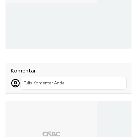
Komentar
Tulis Komentar Anda...