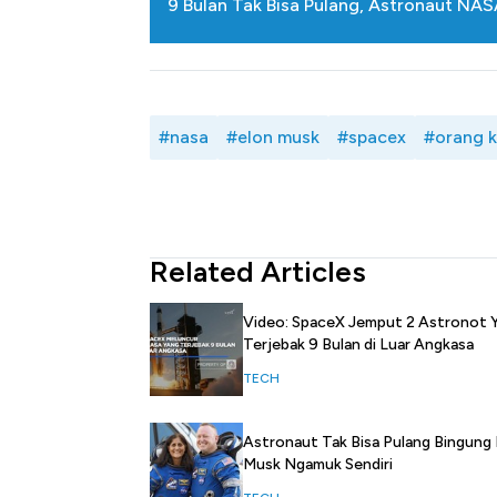
9 Bulan Tak Bisa Pulang, Astronaut NAS
#nasa
#elon musk
#spacex
#orang k
Related Articles
Video: SpaceX Jemput 2 Astronot 
Terjebak 9 Bulan di Luar Angkasa
TECH
Astronaut Tak Bisa Pulang Bingung
Musk Ngamuk Sendiri