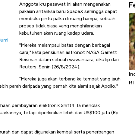
F
Anggota kru pesawat ini akan mengenakan
pakaian antariksa baru SpaceX sehingga dapat
membuka pintu palka di ruang hampa, sebuah
proses tidak biasa yang menghilangkan
kebutuhan akan ruang kedap udara.
Bumi
"Mereka melampaui batas dengan berbagai
cara," kata pensiunan astronot NASA Garrett
Reisman dalam sebuah wawancara, dikutip dari
Reuters, Senin (26/8/2024).
niture &
Industri Susu Jadi Bintang Baru Ekonomi
5 
"Mereka juga akan terbang ke tempat yang jauh
it
RI
Ad
lebih parah daripada yang pernah kita alami sejak Apollo,"
sahaan pembayaran elektronik Shift4. Ia menolak
arkannya, tetapi diperkirakan lebih dari US$100 juta (Rp
murah dan dapat digunakan kembali serta penerbangan