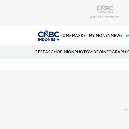
HOME
MARKET
MY MONEY
NEWS
TE
RESEARCH
OPINION
PHOTO
VIDEO
INFOGRAPHI