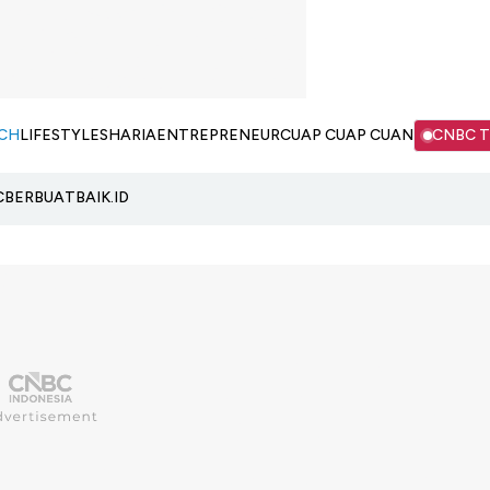
CH
LIFESTYLE
SHARIA
ENTREPRENEUR
CUAP CUAP CUAN
CNBC 
C
BERBUATBAIK.ID