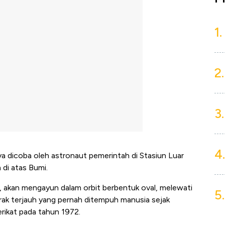
1.
2.
3.
4.
nya dicoba oleh astronaut pemerintah di Stasiun Luar
 di atas Bumi.
awn, akan mengayun dalam orbit berbentuk oval, melewati
5.
rak terjauh yang pernah ditempuh manusia sejak
rikat pada tahun 1972.