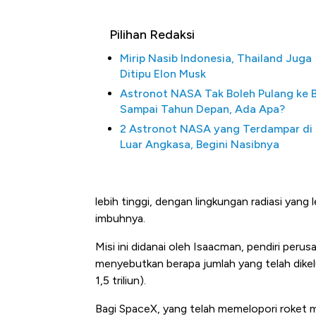
Pilihan Redaksi
Mirip Nasib Indonesia, Thailand Juga
Ditipu Elon Musk
Astronot NASA Tak Boleh Pulang ke 
Sampai Tahun Depan, Ada Apa?
2 Astronot NASA yang Terdampar di
Luar Angkasa, Begini Nasibnya
Bangkit dari Kubur! Bisnis Fur
Alas Kaki Tumbuh Double Dig
lebih tinggi, dengan lingkungan radiasi yang 
imbuhnya.
Misi ini didanai oleh Isaacman, pendiri peru
menyebutkan berapa jumlah yang telah dikelu
1,5 triliun).
Bagi SpaceX, yang telah memelopori roket 