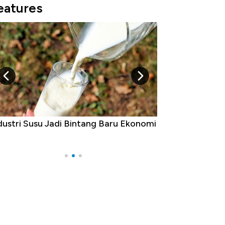
eatures
Raja Ekonomi Indonesia: Maaf, Gak
a Jawa!