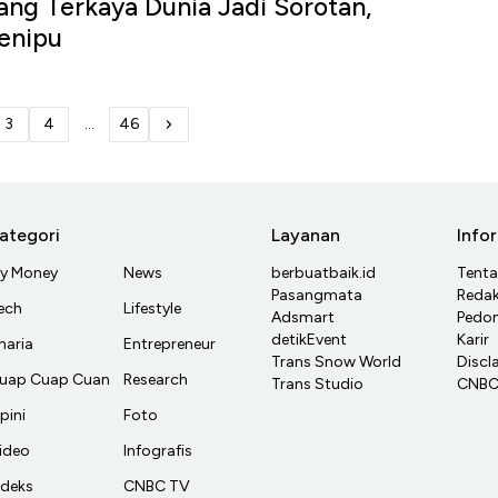
ng Terkaya Dunia Jadi Sorotan,
Penipu
3
4
...
46
ategori
Layanan
Info
y Money
News
berbuatbaik.id
Tent
Pasangmata
Redak
ech
Lifestyle
Adsmart
Pedom
detikEvent
Karir
haria
Entrepreneur
Trans Snow World
Discl
uap Cuap Cuan
Research
Trans Studio
CNBC 
pini
Foto
ideo
Infografis
ndeks
CNBC TV