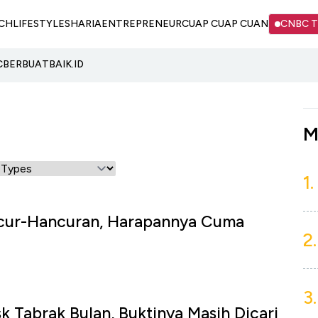
CH
LIFESTYLE
SHARIA
ENTREPRENEUR
CUAP CUAP CUAN
CNBC 
C
BERBUATBAIK.ID
M
1.
cur-Hancuran, Harapannya Cuma
2.
3.
k Tabrak Bulan, Buktinya Masih Dicari