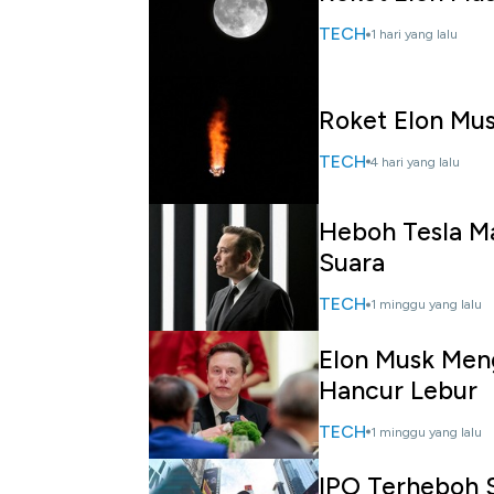
TECH
1 hari yang lalu
Roket Elon Mu
TECH
4 hari yang lalu
Heboh Tesla Ma
Suara
TECH
1 minggu yang lalu
Elon Musk Meng
Hancur Lebur
TECH
1 minggu yang lalu
IPO Terheboh 