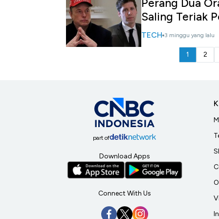
Perang Dua Ora
Saling Teriak 
TECH
3 minggu yang lalu
1
2
K
M
T
part of
S
Download Apps
C
O
Connect With Us
V
I