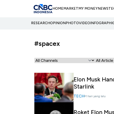
HOME
MARKET
MY MONEY
NEWS
TE
RESEARCH
OPINION
PHOTO
VIDEO
INFOGRAPHI
#spacex
Elon Musk Han
Starlink
TECH
1 hari yang lalu
Roket Elon Mus