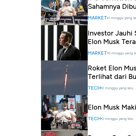
Sahamnya Dibu
MARKET
1 minggu yang la
Investor Jauhi 
Elon Musk Ter
MARKET
2 minggu yang l
Roket Elon Mus
Terlihat dari B
TECH
2 minggu yang lalu
Elon Musk Maki
TECH
2 minggu yang lalu