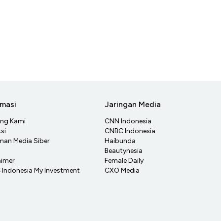
rmasi
Jaringan Media
ang Kami
CNN Indonesia
si
CNBC Indonesia
an Media Siber
Haibunda
Beautynesia
aimer
Female Daily
Indonesia My Investment
CXO Media