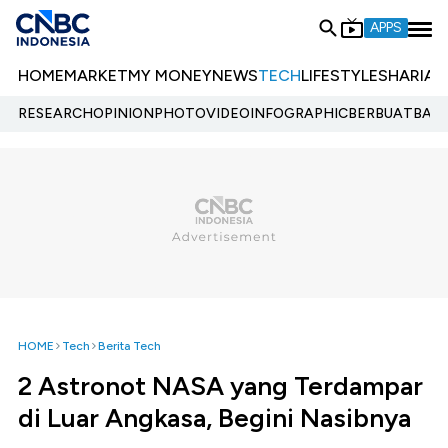
APPS
HOME
MARKET
MY MONEY
NEWS
TECH
LIFESTYLE
SHARIA
E
RESEARCH
OPINION
PHOTO
VIDEO
INFOGRAPHIC
BERBUATBAIK.
HOME
Tech
Berita Tech
2 Astronot NASA yang Terdampar
di Luar Angkasa, Begini Nasibnya