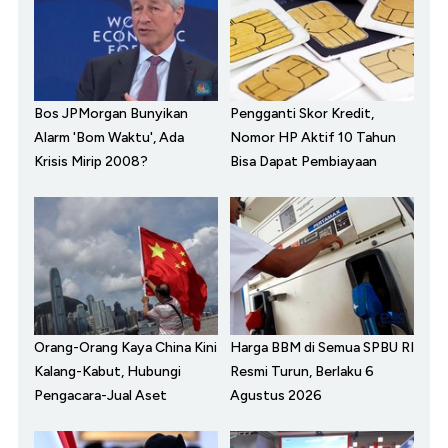
Bos JPMorgan Bunyikan
Pengganti Skor Kredit,
Alarm 'Bom Waktu', Ada
Nomor HP Aktif 10 Tahun
Krisis Mirip 2008?
Bisa Dapat Pembiayaan
Orang-Orang Kaya China Kini
Harga BBM di Semua SPBU RI
Kalang-Kabut, Hubungi
Resmi Turun, Berlaku 6
Pengacara-Jual Aset
Agustus 2026