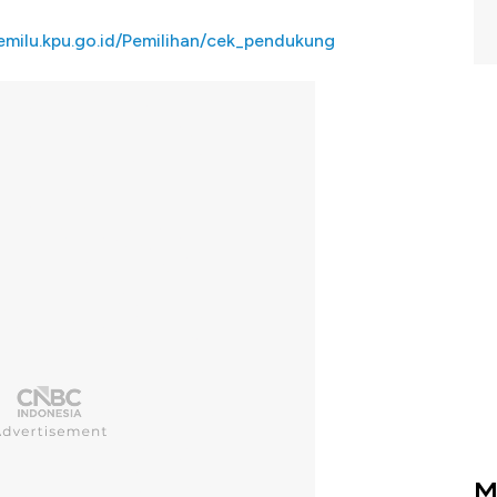
pemilu.kpu.go.id/Pemilihan/cek_pendukung
M