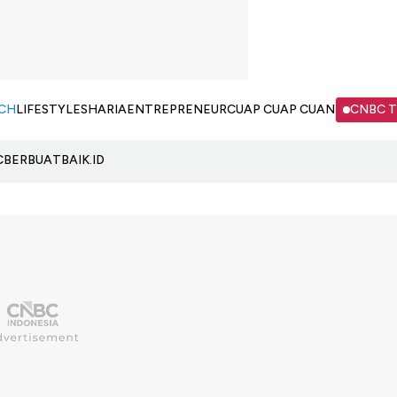
CH
LIFESTYLE
SHARIA
ENTREPRENEUR
CUAP CUAP CUAN
CNBC 
C
BERBUATBAIK.ID