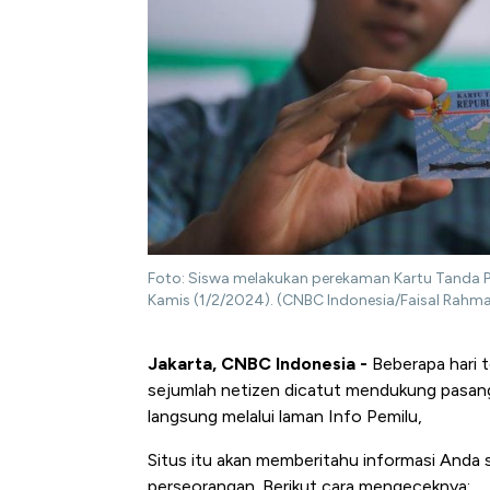
Foto: Siswa melakukan perekaman Kartu Tanda Pe
Kamis (1/2/2024). (CNBC Indonesia/Faisal Rahm
Jakarta, CNBC Indonesia -
Beberapa hari t
sejumlah netizen dicatut mendukung pasanga
langsung melalui laman Info Pemilu,
Situs itu akan memberitahu informasi Anda 
perseorangan. Berikut cara mengeceknya: