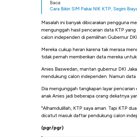
Baca:
Cara Bikin SIM Pakai NIK KTP, Segini Bia
Masalah ini banyak dibicarakan pengguna med
mengunggah hasil pencarian data KTP yang 
calon independen di pemilihan Gubernur DKI
Mereka cukup heran karena tak merasa men
tidak pernah memberikan data mereka untu
Anies Baswedan, mantan gubernur DKI Jakar
IHSG Menuju 6.500: Asing Si
mendukung calon independen. Namun data KTP
Masuk, Jangan Ditopang Rite
Dia mengunggah tangkapan layar pencarian d
anak Anies jadi beberapa orang dekatnya ya
"Alhamdulillah, KTP saya aman. Tapi KTP dua 
dicatut masuk daftar pendukung calon indep
(pgr/pgr)