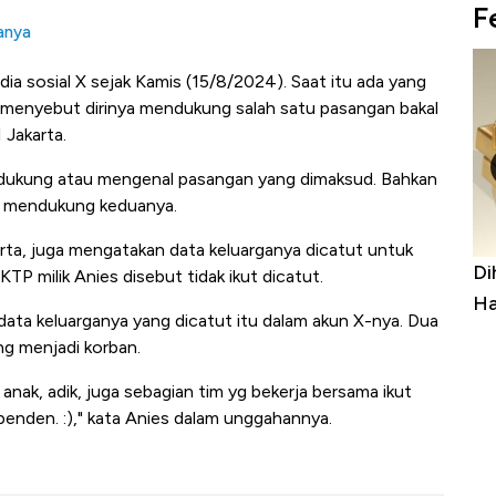
F
yanya
ia sosial X sejak Kamis (15/8/2024). Saat itu ada yang
menyebut dirinya mendukung salah satu pasangan bakal
 Jakarta.
dukung atau mengenal pasangan yang dimaksud. Bahkan
k mendukung keduanya.
ta, juga mengatakan data keluarganya dicatut untuk
lakan
Beda Nasib Mata Uang Asia: Rupiah-
Di
 milik Anies disebut tidak ikut dicatut.
l Terus
Ringgit Perkasa, Yen - Won Jatuh
Ha
ata keluarganya yang dicatut itu dalam akun X-nya. Dua
ng menjadi korban.
anak, adik, juga sebagian tim yg bekerja bersama ikut
enden. :)," kata Anies dalam unggahannya.