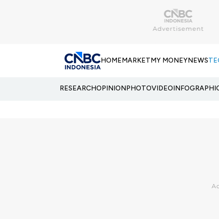
HOME
MARKET
MY MONEY
NEWS
TE
RESEARCH
OPINION
PHOTO
VIDEO
INFOGRAPHI