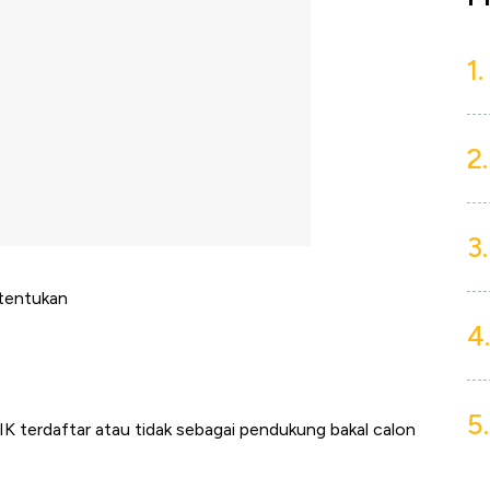
1.
2.
3.
tentukan
4.
5.
K terdaftar atau tidak sebagai pendukung bakal calon