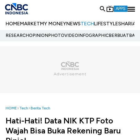
APPS
HOME
MARKET
MY MONEY
NEWS
TECH
LIFESTYLE
SHARIA
E
RESEARCH
OPINION
PHOTO
VIDEO
INFOGRAPHIC
BERBUATBAIK.
HOME
Tech
Berita Tech
Hati-Hati! Data NIK KTP Foto
Wajah Bisa Buka Rekening Baru