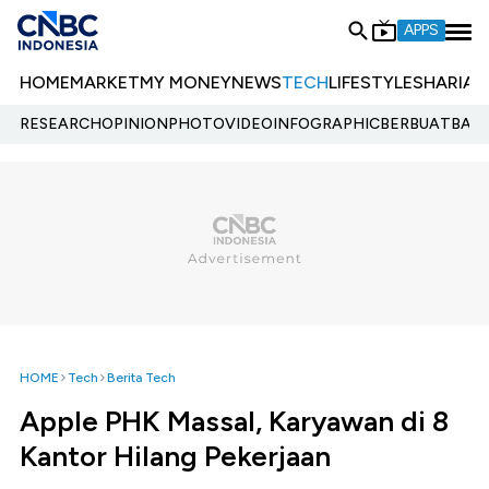
APPS
HOME
MARKET
MY MONEY
NEWS
TECH
LIFESTYLE
SHARIA
E
RESEARCH
OPINION
PHOTO
VIDEO
INFOGRAPHIC
BERBUATBAIK.
HOME
Tech
Berita Tech
Apple PHK Massal, Karyawan di 8
Kantor Hilang Pekerjaan