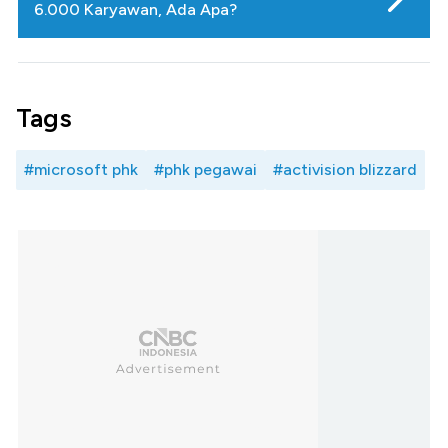
6.000 Karyawan, Ada Apa?
Tags
#microsoft phk
#phk pegawai
#activision blizzard