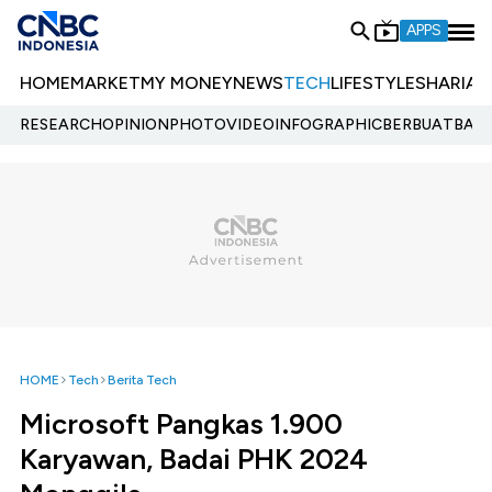
APPS
HOME
MARKET
MY MONEY
NEWS
TECH
LIFESTYLE
SHARIA
E
RESEARCH
OPINION
PHOTO
VIDEO
INFOGRAPHIC
BERBUATBAIK.
HOME
Tech
Berita Tech
Microsoft Pangkas 1.900
Karyawan, Badai PHK 2024