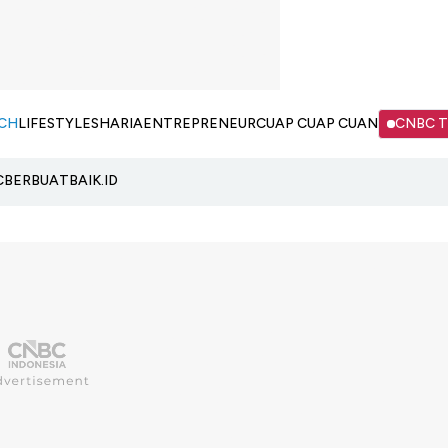
CH
LIFESTYLE
SHARIA
ENTREPRENEUR
CUAP CUAP CUAN
CNBC 
C
BERBUATBAIK.ID