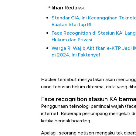
Pilihan Redaksi
Standar CIA, Ini Kecanggihan Teknol
Buatan Startup RI
Face Recognition di Stasiun KAI Lan
Hukum dan Privasi
Warga RI Wajib Aktifkan e-KTP Jadi I
di 2024, Ini Faktanya!
Kongo Tutup Keran Ekspor, 
Hacker tersebut menyatakan akan menunggu 
Tembaga Terbang ke Zona B
uang tebusan belum diterima, data yang dibo
Face recognition stasiun KA berma
Penggunaan teknologi pemindai wajah (face 
internet. Beberapa penumpang mengeluh di 
ketika hendak boarding.
Apalagi, seorang netizen mengaku tak diper