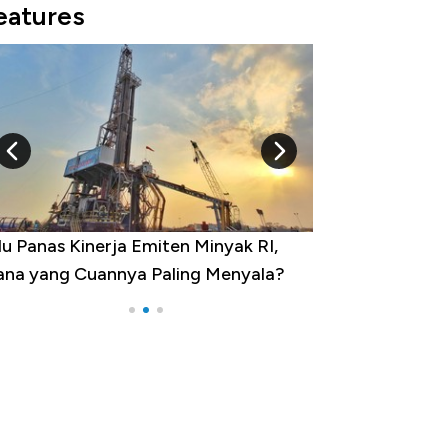
eatures
 Provinsi dengan Tingkat
ngangguran Tertinggi, Ada Jakarta