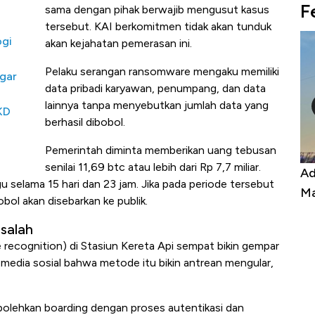
F
sama dengan pihak berwajib mengusut kasus
tersebut. KAI berkomitmen tidak akan tunduk
ogi
akan kejahatan pemerasan ini.
Pelaku serangan ransomware mengaku memiliki
ggar
data pribadi karyawan, penumpang, dan data
lainnya tanpa menyebutkan jumlah data yang
KD
berhasil dibobol.
Pemerintah diminta memberikan uang tebusan
senilai 11,69 btc atau lebih dari Rp 7,7 miliar.
Harga
Adu Panas Kinerja Emiten Minyak RI,
10
selama 15 hari dan 23 jam. Jika pada periode tersebut
erbahaya
Mana yang Cuannya Paling Menyala?
Pe
bol akan disebarkan ke publik.
salah
recognition) di Stasiun Kereta Api sempat bikin gempar
media sosial bahwa metode itu bikin antrean mengular,
bolehkan boarding dengan proses autentikasi dan