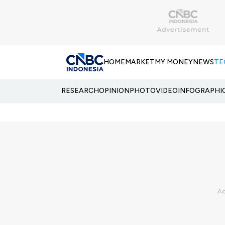
HOME
MARKET
MY MONEY
NEWS
TE
RESEARCH
OPINION
PHOTO
VIDEO
INFOGRAPHI