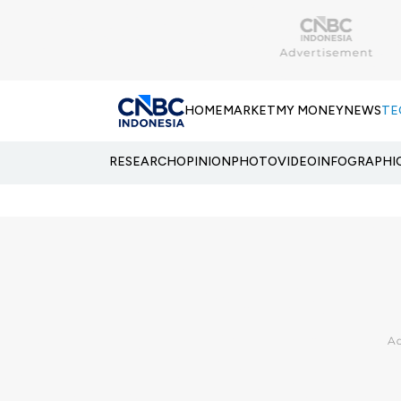
HOME
MARKET
MY MONEY
NEWS
TE
RESEARCH
OPINION
PHOTO
VIDEO
INFOGRAPHI