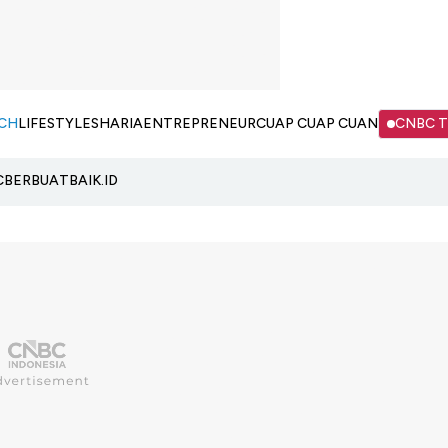
CH
LIFESTYLE
SHARIA
ENTREPRENEUR
CUAP CUAP CUAN
CNBC 
C
BERBUATBAIK.ID