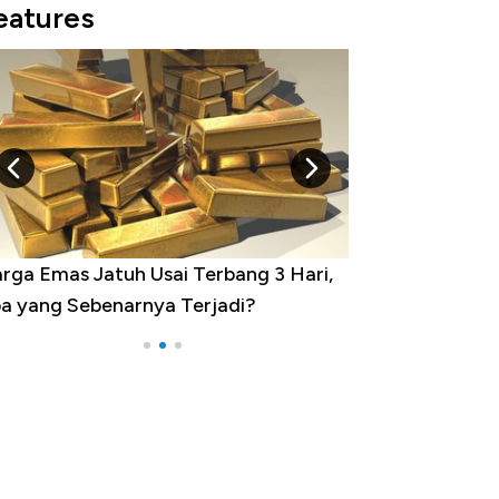
eatures
h Usai Terbang 3 Hari,
Dominasi China Menggila, Jad
rnya Terjadi?
Impor 100 Negara