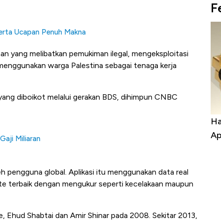
F
erta Ucapan Penuh Makna
 yang melibatkan pemukiman ilegal, mengeksploitasi
 menggunakan warga Palestina sebagai tenaga kerja
l yang diboikot melalui gerakan BDS, dihimpun CNBC
rga Batu Bara Bangkit, Ada Kabar
Harga Emas Jatu
ik Buat Pengusaha RI
Apa yang Sebena
aji Miliaran
eh pengguna global. Aplikasi itu menggunakan data real
ute terbaik dengan mengukur seperti kecelakaan maupun
ne, Ehud Shabtai dan Amir Shinar pada 2008. Sekitar 2013,