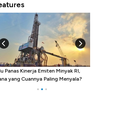
eatures
u Panas Kinerja Emiten Minyak RI,
10 Provinsi den
na yang Cuannya Paling Menyala?
Pengangguran Te