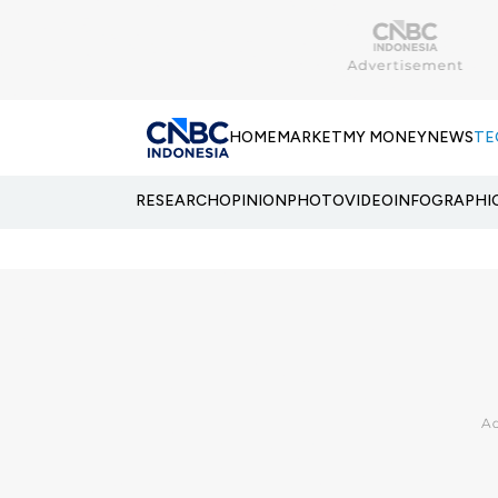
HOME
MARKET
MY MONEY
NEWS
TE
RESEARCH
OPINION
PHOTO
VIDEO
INFOGRAPHI