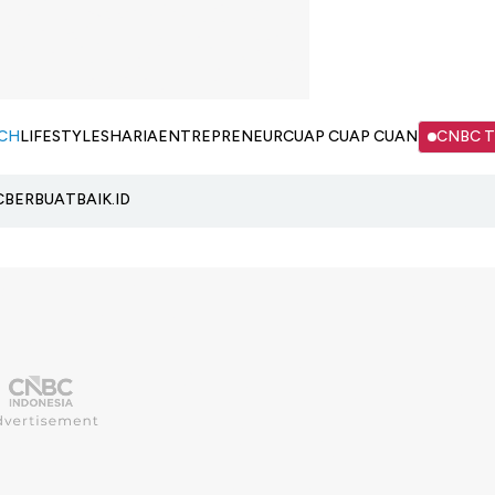
CH
LIFESTYLE
SHARIA
ENTREPRENEUR
CUAP CUAP CUAN
CNBC 
C
BERBUATBAIK.ID