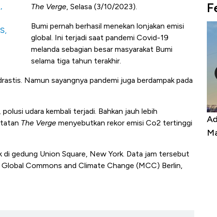
F
,
The Verge
, Selasa (3/10/2023).
Bumi pernah berhasil menekan lonjakan emisi
S,
global. Ini terjadi saat pandemi Covid-19
melanda sebagian besar masyarakat Bumi
selama tiga tahun terakhir.
n drastis. Namun sayangnya pandemi juga berdampak pada
polusi udara kembali terjadi. Bahkan jauh lebih
Kongo Tutup Keran Ekspor, Harga
Ad
atatan
The Verge
menyebutkan rekor emisi Co2 tertinggi
Tembaga Terbang ke Zona Berbahaya
Ma
ak di gedung Union Square, New York. Data jam tersebut
on Global Commons and Climate Change (MCC) Berlin,