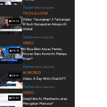
Tech
1 tahun yang lalu
TECH A LOOK
Video: Terungkap! 3 Tantangan
08:52
RI Ikuti Kecepatan Adopsi AI
Global
Tech
1 tahun yang lalu
VIDEO
AI Bisa Bikin Kacau Pemilu,
09:19
Aturan Baru Kominfo Mampu
Atasi?
Tech
2 tahun yang lalu
AI WORLD
08:41
Video: A Day With ChatGPT
Tech
2 tahun yang lalu
VIDEO
05:43
Deepfake AI, Membantu atau
Merugikan Manusia?