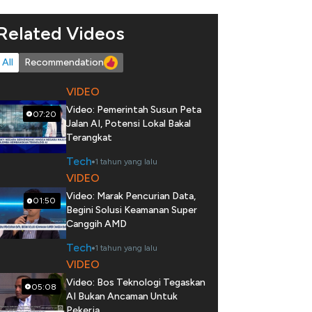
Related Videos
All
Recommendation
VIDEO
Video: Pemerintah Susun Peta
07:20
Jalan AI, Potensi Lokal Bakal
Terangkat
Tech
1 tahun yang lalu
VIDEO
Video: Marak Pencurian Data,
01:50
Begini Solusi Keamanan Super
Canggih AMD
Tech
1 tahun yang lalu
VIDEO
Video: Bos Teknologi Tegaskan
05:08
AI Bukan Ancaman Untuk
Pekerja