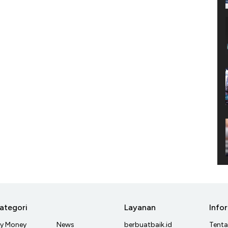
ategori
Layanan
Info
y Money
News
berbuatbaik.id
Tent