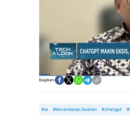
untuk mempermudah kegiatan perkuliah
memantau & mengendalikan karya mahasisw
Sementara Novelis Ahmad Fuadi memandang 
membantu proses penulisan. Hanya saja kual
dibandingkan dengan karya yang murni dihasi
Seperti apa peluang dan tantangan dari pe
simak dialog Andi Shalini dengan Guru Be
Airlangga, Jusuf Irianto dan Novelis Ahmad 
Bagikan:
#ai
#kecerdasan buatan
#chatgpt
#