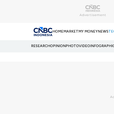
HOME
MARKET
MY MONEY
NEWS
TE
RESEARCH
OPINION
PHOTO
VIDEO
INFOGRAPHI