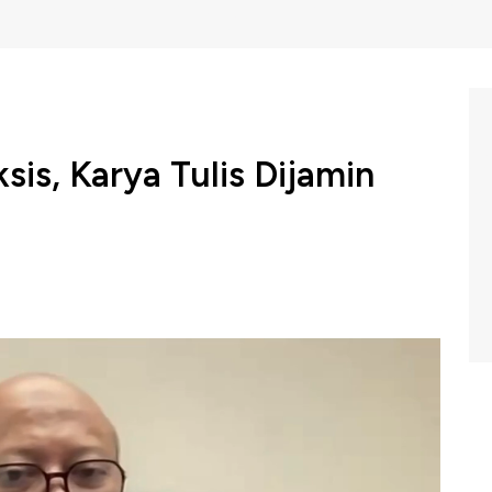
sis, Karya Tulis Dijamin
rtemen Administrasi Publik FISIP Universitas Airlangga,
ogi seharusnya dapat menjadi alat yang membantu
isan sepanjang dimanfaatkan dengan menjunjung nilai
uatan (AI) saat ini sudah digunakan perguruan tinggi