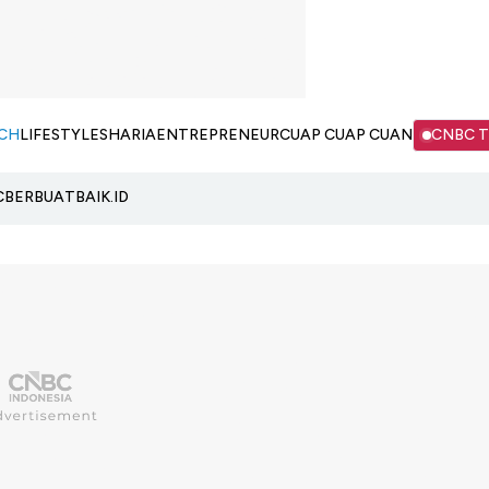
CH
LIFESTYLE
SHARIA
ENTREPRENEUR
CUAP CUAP CUAN
CNBC 
C
BERBUATBAIK.ID