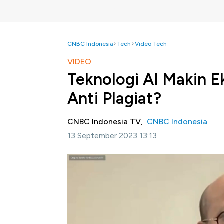
CNBC Indonesia
Tech
Video Tech
VIDEO
Teknologi AI Makin Ek
Anti Plagiat?
CNBC Indonesia TV,
CNBC Indonesia
13 September 2023 13:13
Jakarta, CNBC Indonesia-
Guru Besar Depa
Jusuf Irianto menilai perkembangan teknol
memudahkan aktivitas termasuk dalam penul
kebenaran.
Jusuf mengatakan penggunaan kecerdasan b