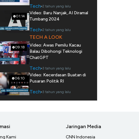
Tech
2 tahun yang lalu
Video: Baru Nanjak, AI Diramal
01:14
Tumbang 2024
Tech
2 tahun yang lalu
TECH A LOOK
Video: Awas Pemilu Kacau
09:18
Balau Dibohongi Teknologi
ChatGPT
Tech
3 tahun yang lalu
Video: Kecerdasan Buatan di
06:10
Pusaran Politik RI
Tech
3 tahun yang lalu
rmasi
Jaringan Media
ang Kami
CNN Indonesia