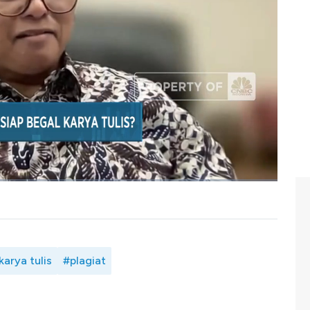
an sekaligus mengembangkan teknologi yang mampu
a.
pemanfaatan teknologi AI dalam karya tulis yang bisa
itas karya para penulis asli tetap memiliki keunggulan
lkan oleh AI.
manfaatan teknoloi AI dalam karya tulis? Selengkapnya
sar Departemen Administrasi Publik FISIP Universitas
Fuadi dalam Profit,
CNBC
Indonesia (Rabu, 13/09/2023)
karya tulis
#plagiat