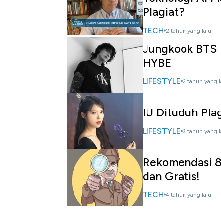
Plagiat?
TECH
2 tahun yang lalu
Jungkook BTS D
HYBE
LIFESTYLE
2 tahun yang l
IU Dituduh Pla
LIFESTYLE
3 tahun yang l
Rekomendasi 8 
dan Gratis!
TECH
4 tahun yang lalu