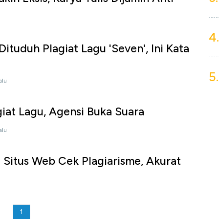
4.
ituduh Plagiat Lagu 'Seven', Ini Kata
5.
alu
giat Lagu, Agensi Buka Suara
alu
Situs Web Cek Plagiarisme, Akurat
1