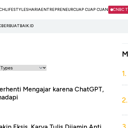
CH
LIFESTYLE
SHARIA
ENTREPRENEUR
CUAP CUAP CUAN
CNBC 
C
BERBUATBAIK.ID
M
1.
erhenti Mengajar karena ChatGPT,
hadapi
2.
3.
kin Eksis, Karya Tulis Dijamin Anti