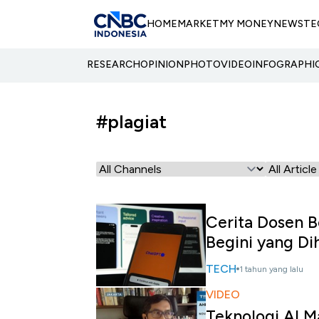
HOME
MARKET
MY MONEY
NEWS
TE
RESEARCH
OPINION
PHOTO
VIDEO
INFOGRAPHI
#plagiat
Cerita Dosen B
Begini yang Di
TECH
1 tahun yang lalu
VIDEO
Teknologi AI Ma