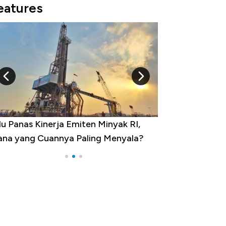
eatures
 Provinsi dengan Tingkat
ngangguran Tertinggi, Ada Jakarta