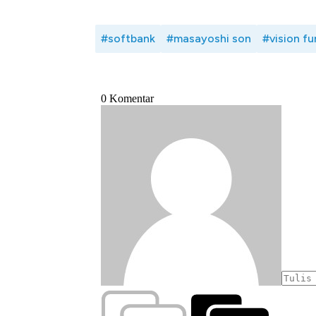
#softbank
#masayoshi son
#vision f