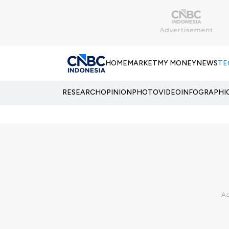
HOME
MARKET
MY MONEY
NEWS
TE
RESEARCH
OPINION
PHOTO
VIDEO
INFOGRAPHI