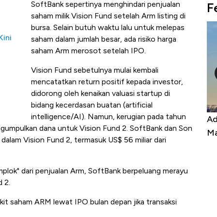
SoftBank sepertinya menghindari penjualan
F
saham milik Vision Fund setelah Arm listing di
bursa. Selain butuh waktu lalu untuk melepas
Kini
saham dalam jumlah besar, ada risiko harga
saham Arm merosot setelah IPO.
Vision Fund sebetulnya mulai kembali
mencatatkan return positif kepada investor,
didorong oleh kenaikan valuasi startup di
bidang kecerdasan buatan (artificial
intelligence/AI). Namun, kerugian pada tahun
Harga
Adu Panas Kinerja Emiten Minyak RI,
10
umpulkan dana untuk Vision Fund 2. SoftBank dan Son
erbahaya
Mana yang Cuannya Paling Menyala?
Pe
alam Vision Fund 2, termasuk US$ 56 miliar dari
omplok" dari penjualan Arm, SoftBank berpeluang merayu
 2.
ikit saham ARM lewat IPO bulan depan jika transaksi