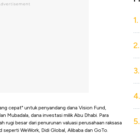
1.
2.
3.
4.
uang cepat" untuk penyandang dana Vision Fund,
an Mubadala, dana investasi milik Abu Dhabi. Para
5.
h rugi besar dari penurunan valuasi perusahaan raksasa
d seperti WeWork, Didi Global, Alibaba dan GoTo.