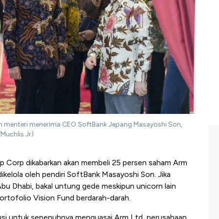
ah menteri menerima CEO SoftBank Jepang Masayoshi Son,
/Muchlis Jr)
p Corp dikabarkan akan membeli 25 persen saham Arm
 dikelola oleh pendiri SoftBank Masayoshi Son. Jika
 Abu Dhabi, bakal untung gede meskipun unicorn lain
rtofolio Vision Fund berdarah-darah.
usi untuk sepenuhnya menguasai Arm Ltd, perusahaan