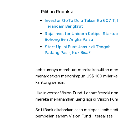
Pilihan Redaksi
Investor GoTo Dulu Taksir Rp 607 T, 
Terancam Bangkrut
Raja Investor Unicorn Ketipu, Startup
Bohong Beri Angka Palsu
Start Up ini Buat Jamur di Tengah
Padang Pasir, Kok Bisa?
Kongo Tutup Keran Ekspor, 
sebelumnya membuat mereka kesulitan meng
Tembaga Terbang ke Zona B
menargetkan menghimpun US$ 100 miliar ke d
kantong sendiri.
Jika investor Vision Fund 1 dapat "rezeki n
mereka menanamkan uang lagi di Vision Fund
SoftBank dikabarkan akan melepas lebih sed
pembelian saham Vision Fund 1 terealisasi.