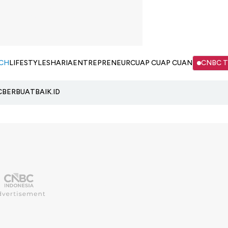
CH
LIFESTYLE
SHARIA
ENTREPRENEUR
CUAP CUAP CUAN
CNBC 
C
BERBUATBAIK.ID