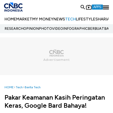
APPS
HOME
MARKET
MY MONEY
NEWS
TECH
LIFESTYLE
SHARIA
E
RESEARCH
OPINION
PHOTO
VIDEO
INFOGRAPHIC
BERBUATBAIK.
HOME
Tech
Berita Tech
Pakar Keamanan Kasih Peringatan
Keras, Google Bard Bahaya!