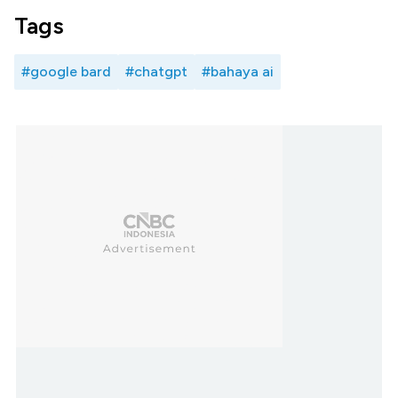
Tags
#google bard
#chatgpt
#bahaya ai