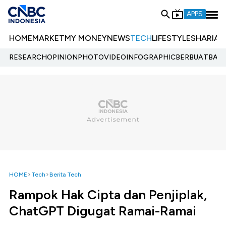
APPS
HOME
MARKET
MY MONEY
NEWS
TECH
LIFESTYLE
SHARIA
E
RESEARCH
OPINION
PHOTO
VIDEO
INFOGRAPHIC
BERBUATBAIK.
HOME
Tech
Berita Tech
Rampok Hak Cipta dan Penjiplak,
ChatGPT Digugat Ramai-Ramai