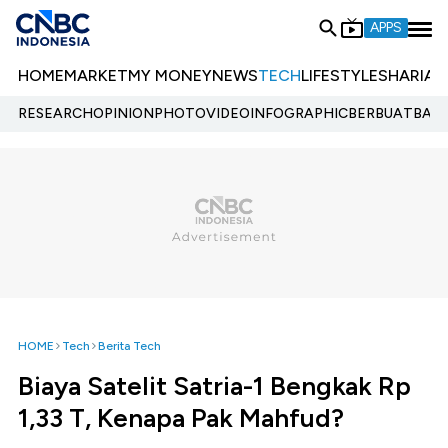
APPS
HOME
MARKET
MY MONEY
NEWS
TECH
LIFESTYLE
SHARIA
E
RESEARCH
OPINION
PHOTO
VIDEO
INFOGRAPHIC
BERBUATBAIK.
HOME
Tech
Berita Tech
Biaya Satelit Satria-1 Bengkak Rp
1,33 T, Kenapa Pak Mahfud?