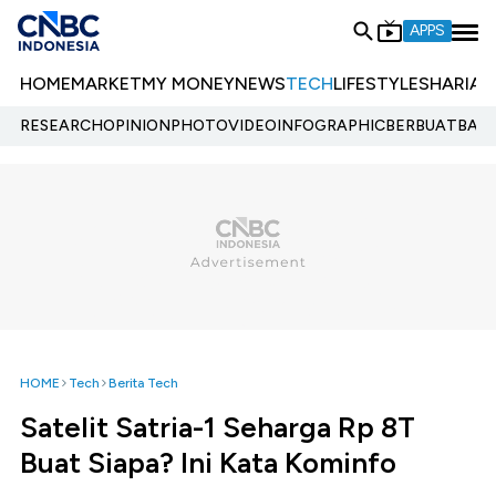
APPS
HOME
MARKET
MY MONEY
NEWS
TECH
LIFESTYLE
SHARIA
E
RESEARCH
OPINION
PHOTO
VIDEO
INFOGRAPHIC
BERBUATBAIK.
HOME
Tech
Berita Tech
Satelit Satria-1 Seharga Rp 8T
Buat Siapa? Ini Kata Kominfo