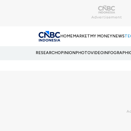
HOME
MARKET
MY MONEY
NEWS
TE
RESEARCH
OPINION
PHOTO
VIDEO
INFOGRAPHI