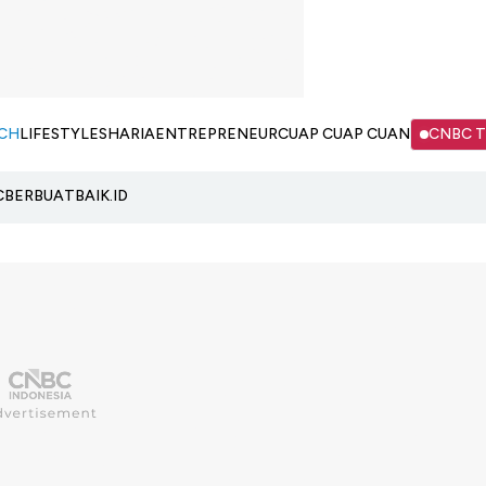
CH
LIFESTYLE
SHARIA
ENTREPRENEUR
CUAP CUAP CUAN
CNBC 
C
BERBUATBAIK.ID