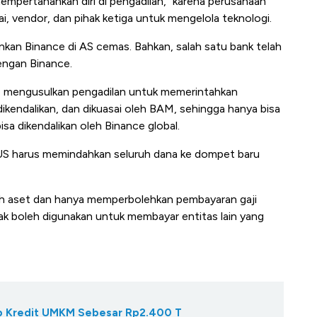
mpertahankan diri di pengadilan," karena perusahaan
i, vendor, dan pihak ketiga untuk mengelola teknologi.
an Binance di AS cemas. Bahkan, salah satu bank telah
engan Binance.
ce mengusulkan pengadilan untuk memerintahkan
, dikendalikan, dan dikuasai oleh BAM, sehingga hanya bisa
sa dikendalikan oleh Binance global.
ce.US harus memindahkan seluruh dana ke dompet baru
h aset dan hanya memperbolehkan pembayaran gaji
ak boleh digunakan untuk membayar entitas lain yang
Gap Kredit UMKM Sebesar Rp2.400 T