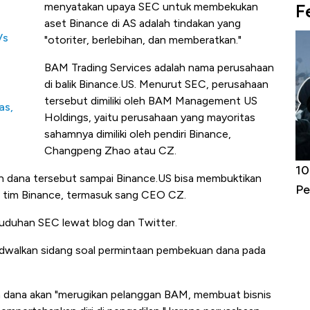
F
menyatakan upaya SEC untuk membekukan
aset Binance di AS adalah tindakan yang
Vs
"otoriter, berlebihan, dan memberatkan."
BAM Trading Services adalah nama perusahaan
di balik Binance.US. Menurut SEC, perusahaan
tersebut dimiliki oleh BAM Management US
as,
Holdings, yaitu perusahaan yang mayoritas
sahamnya dimiliki oleh pendiri Binance,
Changpeng Zhao atau CZ.
Harga
Adu Panas Kinerja Emiten Minyak RI,
10
 dana tersebut sampai Binance.US bisa membuktikan
erbahaya
Mana yang Cuannya Paling Menyala?
Pe
eh tim Binance, termasuk sang CEO CZ.
uduhan SEC lewat blog dan Twitter.
jadwalkan sidang soal permintaan pembekuan dana pada
 dana akan "merugikan pelanggan BAM, membuat bisnis