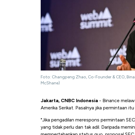
Foto: Changpeng Zhao, Co-Founder & CEO, Binance
McShane)
Jakarta, CNBC Indonesia
- Binance melaw
Amerika Serikat. Pasalnya jika permintaan itu
"Jika pengadilan merespons permintaan SEC
yang tidak perlu dan tak adil. Daripada me
mempertahankan status quo, proposal SEC a