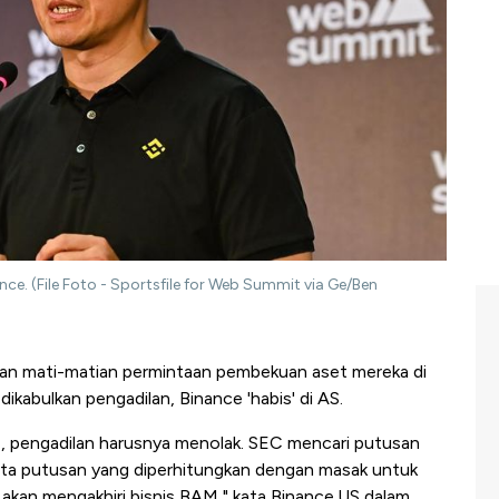
. (File Foto - Sportsfile for Web Summit via Ge/Ben
an mati-matian permintaan pembekuan aset mereka di
 dikabulkan pengadilan, Binance 'habis' di AS.
, pengadilan harusnya menolak. SEC mencari putusan
minta putusan yang diperhitungkan dengan masak untuk
kan mengakhiri bisnis BAM," kata Binance.US dalam