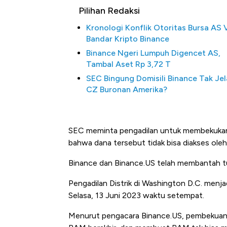
Pilihan Redaksi
Kronologi Konflik Otoritas Bursa AS 
Bandar Kripto Binance
Binance Ngeri Lumpuh Digencet AS,
Tambal Aset Rp 3,72 T
SEC Bingung Domisili Binance Tak Jel
CZ Buronan Amerika?
Kongo Tutup Keran Ekspor, 
SEC meminta pengadilan untuk membekukan
Tembaga Terbang ke Zona B
bahwa dana tersebut tidak bisa diakses ol
Binance dan Binance.US telah membantah t
Pengadilan Distrik di Washington D.C. men
Selasa, 13 Juni 2023 waktu setempat.
Menurut pengacara Binance.US, pembekuan