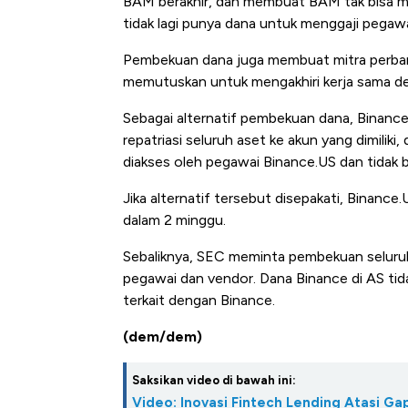
BAM berakhir, dan membuat BAM tak bisa me
tidak lagi punya dana untuk menggaji pegawa
Pembekuan dana juga membuat mitra perbank
memutuskan untuk mengakhiri kerja sama d
Sebagai alternatif pembekuan dana, Binan
repatriasi seluruh aset ke akun yang dimiliki
diakses oleh pegawai Binance.US dan tidak bi
Jika alternatif tersebut disepakati, Binan
dalam 2 minggu.
Sebaliknya, SEC meminta pembekuan seluru
pegawai dan vendor. Dana Binance di AS tid
terkait dengan Binance.
(dem/dem)
Saksikan video di bawah ini:
Video: Inovasi Fintech Lending Atasi 