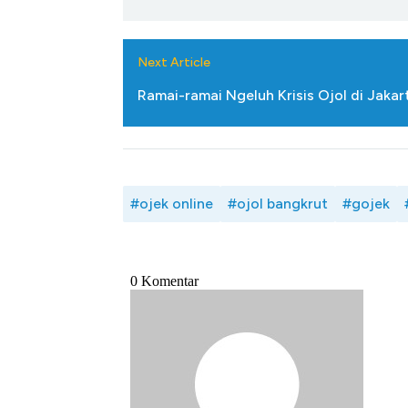
Next Article
Ramai-ramai Ngeluh Krisis Ojol di Jaka
#ojek online
#ojol bangkrut
#gojek