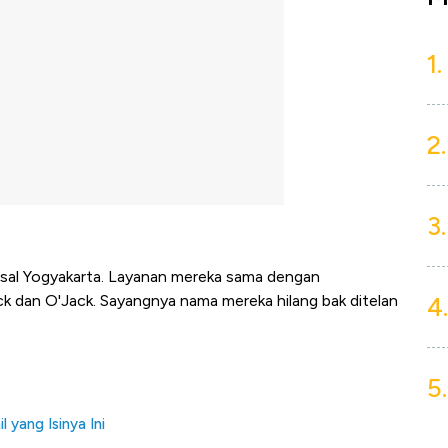
1.
2.
3.
al asal Yogyakarta. Layanan mereka sama dengan
4.
ck dan O'Jack. Sayangnya nama mereka hilang bak ditelan
5.
 yang Isinya Ini