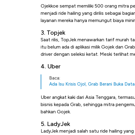
Ojekkoe sempat memiliki 500 orang mitra pe
menjadi ride hailing yang dirilis sebagai bag
layanan mereka hanya memungut biaya mini
3. Topjek
Saat rilis, TopJek menawarkan tarif murah t
itu belum ada di aplikasi milik Gojek dan G
driver dengan seleksi ketat. Meski terlihat m
4. Uber
Kongo Tutup Keran Ekspor, 
Baca:
Tembaga Terbang ke Zona B
Ada Isu Krisis Ojol, Grab Berani Buka Data 
Uber angkat kaki dari Asia Tenggara, termas
bisnis kepada Grab, sehingga mitra pengemu
bahkan Gojek.
5. LadyJek
LadyJek menjadi salah satu ride hailing ya