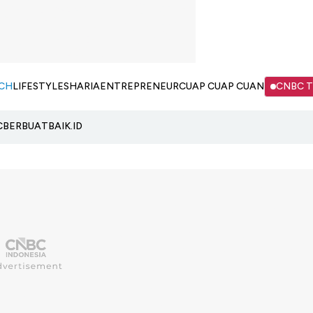
CH
LIFESTYLE
SHARIA
ENTREPRENEUR
CUAP CUAP CUAN
CNBC 
C
BERBUATBAIK.ID