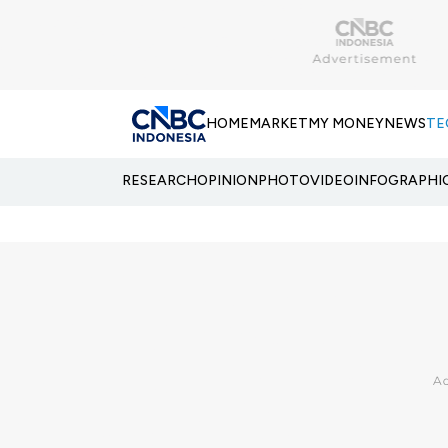
HOME
MARKET
MY MONEY
NEWS
TE
RESEARCH
OPINION
PHOTO
VIDEO
INFOGRAPHI