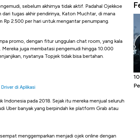
F
ngemudi, sebelum akhirnya tidak aktif. Padahal Ojekkoe
ian dari tugas akhir pendirinya, Katon Muchtar, di mana
m Rp 2.500 per hari untuk mengantar penumpang.
anpa promo, dengan fitur unggulan chat room, yang kala
rab. Mereka juga membatasi pengemudi hingga 10.000
enjanjikan, nyatanya Topjek tidak bisa bertahan.
Harga
Adu Panas Kinerja Emiten Minyak RI,
10
erbahaya
Mana yang Cuannya Paling Menyala?
Pe
Driver di Aplikasi
uk Indonesia pada 2018. Sejak itu mereka menjual seluruh
di Uber banyak yang berpindah ke platform Grab atau
ng sempat menggemparkan menjadi ojek online dengan