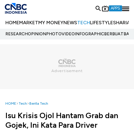
APPS
HOME
MARKET
MY MONEY
NEWS
TECH
LIFESTYLE
SHARIA
E
RESEARCH
OPINION
PHOTO
VIDEO
INFOGRAPHIC
BERBUATBAIK.
HOME
Tech
Berita Tech
Isu Krisis Ojol Hantam Grab dan
Gojek, Ini Kata Para Driver