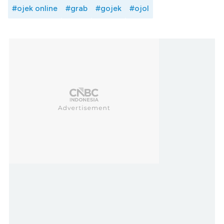
#ojek online
#grab
#gojek
#ojol