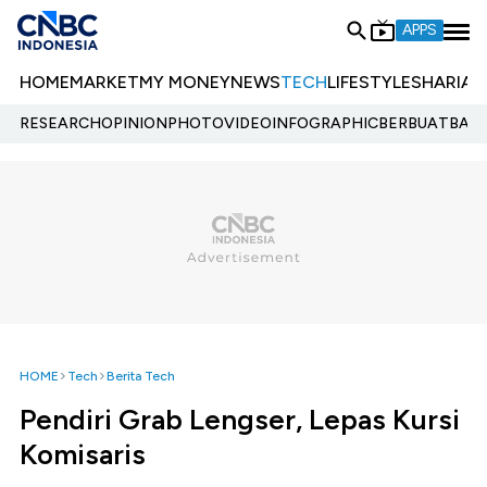
APPS
HOME
MARKET
MY MONEY
NEWS
TECH
LIFESTYLE
SHARIA
E
RESEARCH
OPINION
PHOTO
VIDEO
INFOGRAPHIC
BERBUATBAIK.
HOME
Tech
Berita Tech
Pendiri Grab Lengser, Lepas Kursi
Komisaris