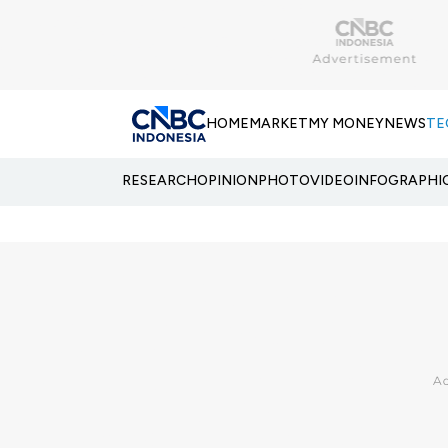
HOME
MARKET
MY MONEY
NEWS
TE
RESEARCH
OPINION
PHOTO
VIDEO
INFOGRAPHI