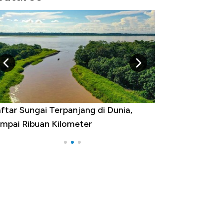
ftar Sungai Terpanjang di Dunia,
Negara yang Wa
mpai Ribuan Kilometer
Melancong Luar 