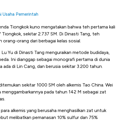
ni Usaha Pemerintah
genda Tiongkok kuno mengatakan bahwa teh pertama kali
Tiongkok, sekitar 2.737 SM. Di Dinasti Tang, teh
 orang-orang dari berbagai kelas sosial.
leh Lu Yu di Dinasti Tang menguraikan metode budidaya,
beda. Ini dianggap sebagai monografi pertama di dunia
 ada di Lin Cang, dan berusia sekitar 3.200 tahun.
 ditemukan sekitar 1000 SM oleh alkemis Tao China. Wei
. Ia menggambarkannya pada tahun 142 M sebagai zat
as.
eh para alkemis yang berusaha menghasilkan zat untuk
sebut melibatkan pemanasan 10% sulfur dan 75%