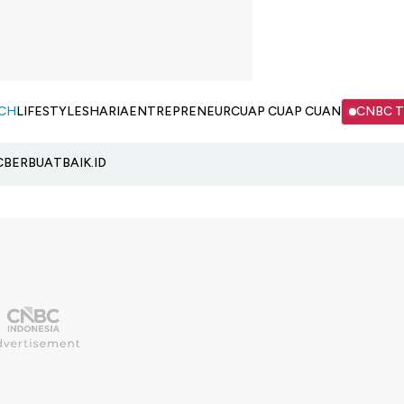
CH
LIFESTYLE
SHARIA
ENTREPRENEUR
CUAP CUAP CUAN
CNBC 
C
BERBUATBAIK.ID