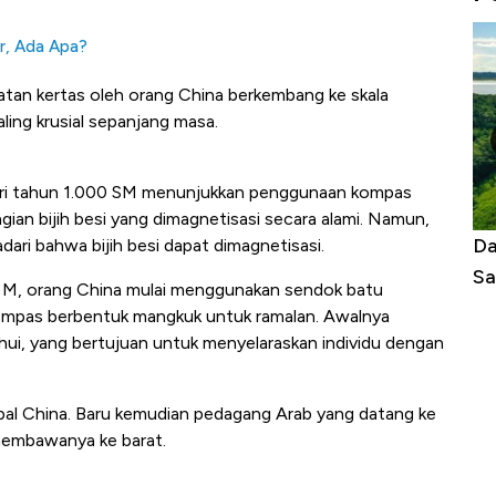
r, Ada Apa?
an kertas oleh orang China berkembang ke skala
ling krusial sepanjang masa.
dari tahun 1.000 SM menunjukkan penggunaan kompas
ian bijih besi yang dimagnetisasi secara alami. Namun,
Begini Cara Korsel atasi Panas Tanpa AC
Da
ri bahwa bijih besi dapat dimagnetisasi.
di Jaman Dulu
Sa
 M, orang China mulai menggunakan sendok batu
kompas berbentuk mangkuk untuk ramalan. Awalnya
Shui, yang bertujuan untuk menyelaraskan individu dengan
pal China. Baru kemudian pedagang Arab yang datang ke
membawanya ke barat.