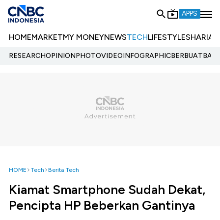
APPS
HOME
MARKET
MY MONEY
NEWS
TECH
LIFESTYLE
SHARIA
E
RESEARCH
OPINION
PHOTO
VIDEO
INFOGRAPHIC
BERBUATBAIK.
HOME
Tech
Berita Tech
Kiamat Smartphone Sudah Dekat,
Pencipta HP Beberkan Gantinya