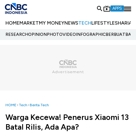
APPS
HOME
MARKET
MY MONEY
NEWS
TECH
LIFESTYLE
SHARIA
E
RESEARCH
OPINION
PHOTO
VIDEO
INFOGRAPHIC
BERBUATBAIK.
HOME
Tech
Berita Tech
Warga Kecewa! Penerus Xiaomi 13
Batal Rilis, Ada Apa?